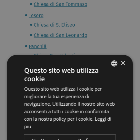
Chiesa di San Tommaso
Tesero
Chiesa di S. Eliseo
Chiesa di San Leonardo
Panchià
Chiesa San Valentino
×
Predazzo
Questo sito web utilizza
cookie
Varena e Passo Lavazè
ITALIAN
Chiesa di SS. Pietro e Paolo
Questo sito web utilizza i cookie per
GERMAN
migliorare la tua esperienza di
Valfloriana
navigazione. Utilizzando il nostro sito web
Municipio di Valfloriana
acconsenti a tutti i cookie in conformità
con la nostra policy per i cookie.
Leggi di
Ziano di Fiemme
più
Val Gardena
Estate