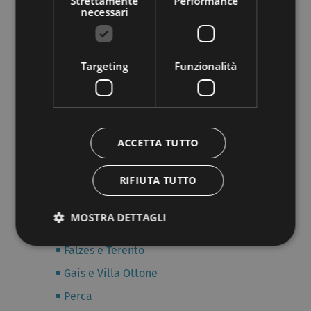
Strettamente
Performance
necessari
Inverno
Selva Gardena
Targeting
Funzionalità
Ortisei
S. Cristina
Val Pusteria
Estate
ACCETTA TUTTO
Inverno
RIFIUTA TUTTO
Brunico
Campo Tures
MOSTRA DETTAGLI
Chienes
Falzes e Terento
Gais e Villa Ottone
Perca