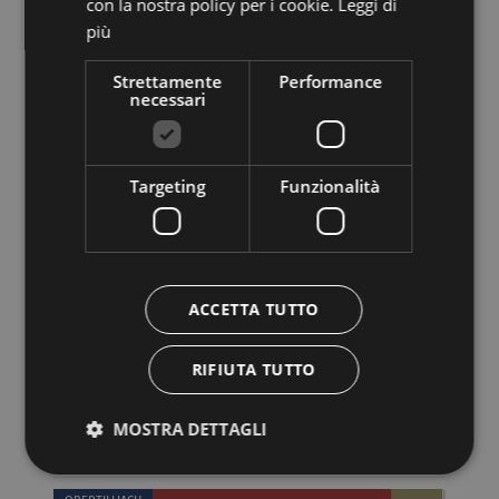
con la nostra policy per i cookie.
Leggi di
9900 Lienz, Fanny-Wibmer-Pedit-Straße 2
più
Vai al sito
Strettamente
Performance
necessari
SAN LORENZO NELLA VALLE DI LESACH
Targeting
Funzionalità
ACCETTA TUTTO
Almwellness-Resort Tuffbad ****S
RIFIUTA TUTTO
9654 San Lorenzo nella Valle di Lesach, Tuffbad 3
MOSTRA DETTAGLI
Vai al sito