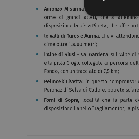
Auronzo-Misurina-Lorenzago
: ad Auronzo,
orme di grandi atleti, che si allenan
disposizione la pista Pineta, che offre un
le
valli di Tures e Aurina
, che vi attendon
cime oltre i 3000 metri;
l’
Alpe di Siusi – val Gardena
: sull’Alpe di
è la pista Giogo, collegate ai percorsi de
Fondo, con un tracciato di 7,5 km;
PelmoSkiCivetta
: in questo comprensorio
Peronaz di Selva di Cadore, potrete sciar
Forni di Sopra
, località che fa parte d
disposizione l’anello “Tagliamento”, la pi