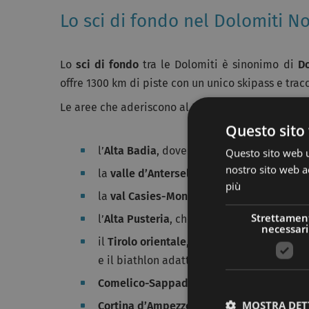
Lo sci di fondo nel Dolomiti No
Lo
sci di fondo
tra le Dolomiti è sinonimo di
Do
offre 1300 km di piste con un unico skipass e trac
Le aree che aderiscono al Dolomiti NordicSki son
Questo sito 
l’
Alta Badia
, dove troverete il centro fon
Questo sito web ut
nostro sito web ac
la
valle d’Anterselva
, dove ogni anno si d
più
la
val Casies-Monguelfo-Tesido
, con i suo
Strettamen
l’
Alta Pusteria
, che offre 200 km di traccia
necessari
il
Tirolo orientale
, che dispone di 120 km d
e il biathlon adatto alle gare di Coppa d
Comelico-Sappada
, la valle più a nord de
MOSTRA DET
Cortina d’Ampezzo
, dove potrete divertirv