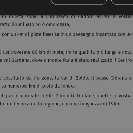
 in località Palus San Marco e a Misurina, potrete sciare sulle
o in questa zona; a Lorenzago di Cadore avrete a vostra
 tratto illuminato ed è omologata;
o con 50 km di piste inserite in un paesaggio incantato con 80
 Siusi troverete 80 km di piste, tra le quali la più lunga e nota
lla val Gardena, dove a monte Pana è stato realizzato il Centro
 costituito da tre zone, la val di Zoldo, il passo Cibiana e
e su numerosi km di piste da fondo;
el parco naturale delle Dolomiti Friulane, mette a vostra
sta più tecnica della regione, con una lunghezza di 13 km.