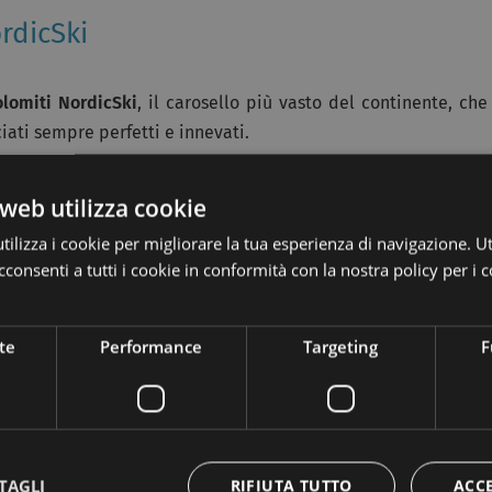
rdicSki
lomiti NordicSki
, il carosello più vasto del continente, che
ciati sempre perfetti e innevati.
o:
web utilizza cookie
do Alta Badia a 3 km da San Cassiano;
ilizza i cookie per migliorare la tua esperienza di navigazione. Ut
consenti a tutti i cookie in conformità con la nostra policy per i c
isputa la gara di Coppa del Mondo di biathlon;
i 42 km di piste;
te
Performance
Targeting
F
ti per lo sci di fondo;
i piste e a Obertilliach troverete il centro per lo sci di fondo
el Mondo;
l Veneto e al confine con l’Austria, con diversi km di piste;
TAGLI
RIFIUTA TUTTO
ACC
i su 70 km di piste;