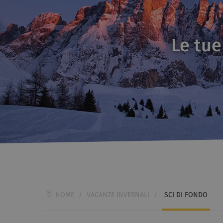
Le tue
HOME
/
VACANZE INVERNALI
/
SCI DI FONDO