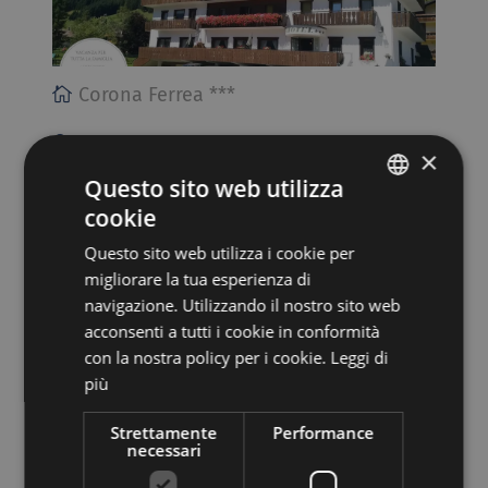
Corona Ferrea ***
33012 SAPPADA, Borgata Kratten, 11
×
Questo sito web utilizza
Vai al sito
cookie
ITALIAN
Questo sito web utilizza i cookie per
GERMAN
AURONZO DI CADORE
migliorare la tua esperienza di
navigazione. Utilizzando il nostro sito web
acconsenti a tutti i cookie in conformità
con la nostra policy per i cookie.
Leggi di
più
Strettamente
Performance
necessari