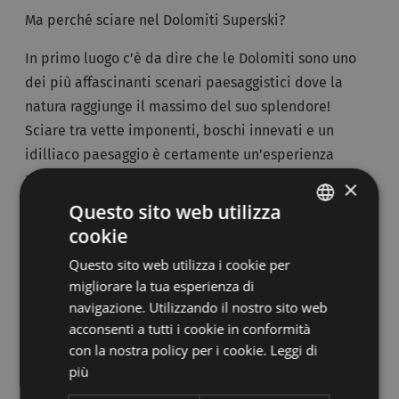
Ma perché sciare nel Dolomiti Superski?
In primo luogo c’è da dire che le Dolomiti sono uno
dei più affascinanti scenari paesaggistici dove la
natura raggiunge il massimo del suo splendore!
Sciare tra vette imponenti, boschi innevati e un
idilliaco paesaggio è certamente un’esperienza
unica.
×
Questo sito web utilizza
C’è da dire inoltre che dopo aver trascorso una
cookie
ITALIAN
giornata all’insegna dello sport e del divertimento
Questo sito web utilizza i cookie per
sulla neve, potrete concedervi alle più rilassanti cure
GERMAN
migliorare la tua esperienza di
del corpo in uno degli
hotel delle Dolomiti
.
navigazione. Utilizzando il nostro sito web
Contraddistinti da un’alta qualità ricettiva e adatti
acconsenti a tutti i cookie in conformità
ad ospitare turisti di ogni genere, qui potrete
con la nostra policy per i cookie.
Leggi di
trascorrere un soggiorno unico e indimenticabile!
più