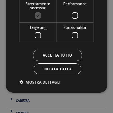
Strettamente
Performance
necessari
TI POTREBBE INTERESSARE
CORTINA D'AMPEZZO
Targeting
Funzionalità
PLAN DE CORONES
ALTA BADIA
ACCETTA TUTTO
ALPE DI SIUSI
RIFIUTA TUTTO
VAL GARDENA
MOSTRA DETTAGLI
VAL DI FASSA
CAREZZA