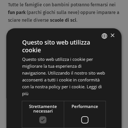
Tutte le famiglie con bambini potranno fermarsi nei
fun park
(parchi giochi sulla neve) oppure imparare a
sciare nelle diverse
scuole di sci
.
Tanti rifugi e baite dove rilassarsi tra una discesa e
×
l’altra, gustare i piatti della tradizione trentina e
Questo sito web utilizza
conoscere la cultura ladina.
cookie
ITALIAN
Questo sito web utilizza i cookie per
Ecco alcuni dati interessanti su questo comprensorio
GERMAN
migliorare la tua esperienza di
sciistico del Trentino:
navigazione. Utilizzando il nostro sito web
acconsenti a tutti i cookie in conformità
9 skiarea;
con la nostra policy per i cookie.
Leggi di
più
86 impianti di risalita;
122 piste;
Strettamente
Performance
necessari
230 km di piste;
3 skitour;