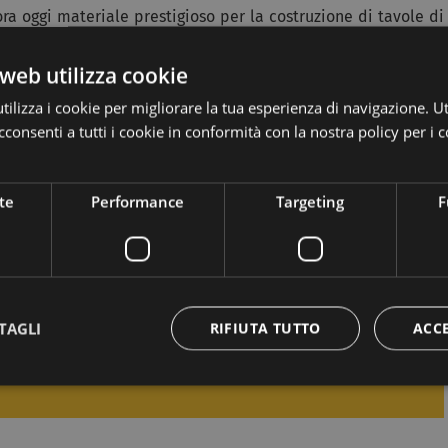
cora oggi materiale prestigioso per la costruzione di tavole di
i.
web utilizza cookie
a e relax
ilizza i cookie per migliorare la tua esperienza di navigazione. Ut
consenti a tutti i cookie in conformità con la nostra policy per i c
 105 km di
piste per lo sci di fondo
, 110 km di tracciati per
el curati in ogni dettaglio
. E ancora manifestazioni sportive -
 tutto il mondo - eventi culturali e musicali, itinerari
te
Performance
Targeting
F
rimonio storico di architettura civile e religiosa.
o le facciate delle caratteristiche abitazioni fiemmesi, per le
-artistici
nella vallata.
TAGLI
RIFIUTA TUTTO
ACC
dimenticabile nella natura!