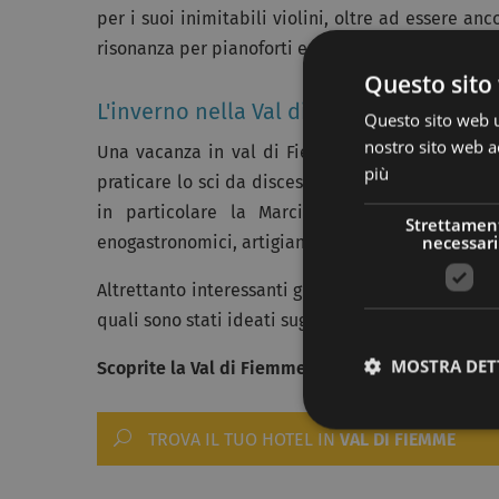
per i suoi inimitabili violini, oltre ad essere an
risonanza per pianoforti e altri strumenti musical
Questo sito 
L'inverno nella Val di Fiemme: sci, natur
Questo sito web ut
nostro sito web ac
Una vacanza in val di Fiemme vuol dire anche
più
praticare lo sci da discesa e lo snowboard, e
hot
in particolare la Marcialonga, conosciuta in
Strettamen
necessari
enogastronomici, artigianato, musei, e un ricco pat
Altrettanto interessanti gli affreschi che decoran
quali sono stati ideati suggestivi
percorsi storico
MOSTRA DET
Scoprite la Val di Fiemme
, vivete una vacanza in
TROVA IL TUO HOTEL IN
VAL DI FIEMME