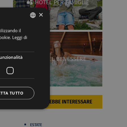
HOTEL PER FAMIGLIE
×
ilizzando il
ITALIAN
ookie.
Leggi di
GERMAN
unzionalità
HOTEL BENESSERE
ETTA TUTTO
TI POTREBBE INTERESSARE
ESTATE