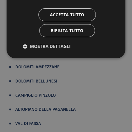
accedere al
centro visitatori del parco naturale di
Paneveggio
, punto di partenza per escursioni nella
ACCETTA TUTTO
“
foresta dei violini
” e sede di interessanti laboratori
ambientali sia per adulti sia per bambini.
RIFIUTA TUTTO
MOSTRA DETTAGLI
DOLOMITI AMPEZZANE
DOLOMITI BELLUNESI
CAMPIGLIO PINZOLO
ALTOPIANO DELLA PAGANELLA
VAL DI FASSA