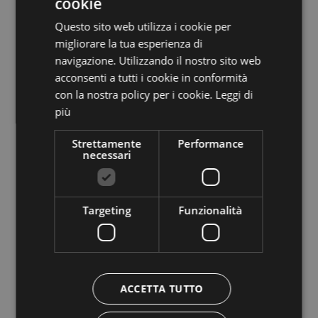
cookie
Falkensteiner Hotel Falkensteinerhof ****S
ITALIAN
Questo sito web utilizza i cookie per
GERMAN
39037 VALLES, Via Pichl, 21
migliorare la tua esperienza di
navigazione. Utilizzando il nostro sito web
acconsenti a tutti i cookie in conformità
Vai al sito
con la nostra policy per i cookie.
Leggi di
più
MONGUELFO-TESIDO
Strettamente
Performance
necessari
Targeting
Funzionalità
Hotel Alpen Tesitin *****
ACCETTA TUTTO
39035 MONGUELFO-TESIDO, Via Riva di Sotto, 22