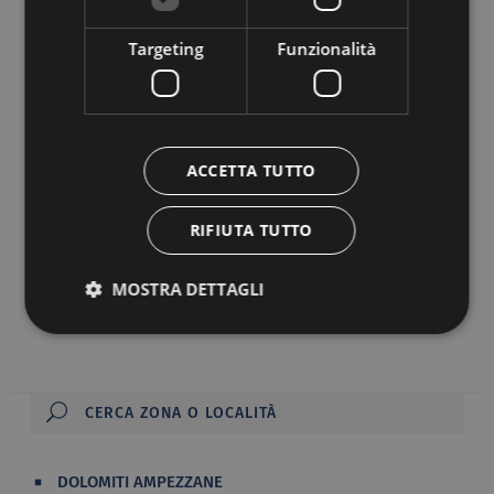
Targeting
Funzionalità
ACCETTA TUTTO
Hotel Des alpes ***
RIFIUTA TUTTO
32043 CORTINA D'AMPEZZO, Via La Vera N.2
MOSTRA DETTAGLI
Vai al sito
DOLOMITI AMPEZZANE