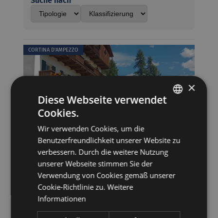
Suche nach
CORTINA D'AMPEZZO
×
Diese Webseite verwendet
Cookies.
ITALIAN
Wir verwenden Cookies, um die
GERMAN
Benutzerfreundlichkeit unserer Website zu
verbessern. Durch die weitere Nutzung
Hotel Des Alpes ***
unserer Webseite stimmen Sie der
Verwendung von Cookies gemäß unserer
32043 CORTINA D'AMPEZZO, Via La Vera N.2
Cookie-Richtlinie zu.
Weitere
Informationen
Zur Webseite