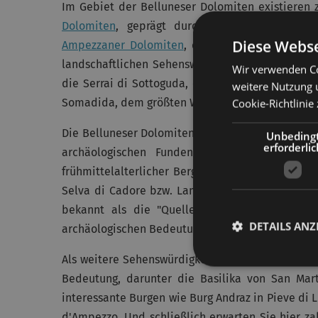
Im Gebiet der Belluneser Dolomiten existieren 
Dolomiten
, geprägt durch eine außergewöhn
Diese Webse
Ampezzaner Dolomiten
, der unter der Verwalt
landschaftlichen Sehenswürdigkeiten gehören za
Wir verwenden Co
die Serrai di Sottoguda, eine enge Schlucht in
weitere Nutzung 
Somadida, dem größten Waldgebiet des Cadore.
Cookie-Richtlinie 
Die Belluneser Dolomiten waren schon in der Anti
Unbeding
erforderlic
archäologischen Funden wie zum Beispiel di
frühmittelalterlicher Bergbauort; die Skelettfu
Selva di Cadore bzw. Lamon; und bei Calalzo di 
bekannt als die "Quelle der Zivilisation von
DETAILS ANZ
archäologischen Bedeutung einen Besuch wert.
Als weitere Sehenswürdigkeiten in den Bellunese
Bedeutung, darunter die Basilika von San Mart
interessante Burgen wie Burg Andraz in Pieve di 
d'Ampezzo. Und schließlich erwarten Sie hier z