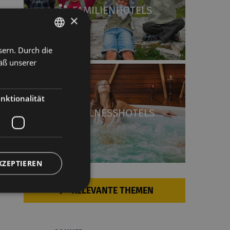
FAMILIENHOTELS
×
sern. Durch die
ITALIAN
äß unserer
GERMAN
nktionalität
WELLNESSHOTELS
KZEPTIEREN
RELEVANTE THEMEN