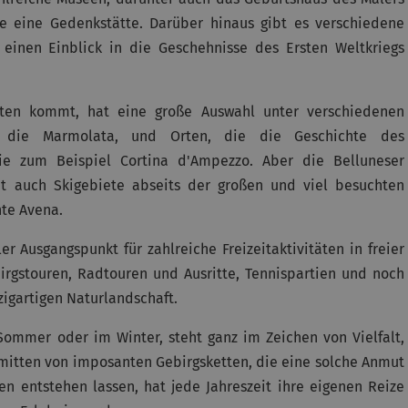
ute eine Gedenkstätte. Darüber hinaus gibt es verschiedene
inen Einblick in die Geschehnisse des Ersten Weltkriegs
ten kommt, hat eine große Auswahl unter verschiedenen
ie die Marmolata, und Orten, die die Geschichte des
ie zum Beispiel Cortina d'Ampezzo. Aber die Belluneser
bt auch Skigebiete abseits der großen und viel besuchten
nte Avena.
 Ausgangspunkt für zahlreiche Freizeitaktivitäten in freier
rgstouren, Radtouren und Ausritte, Tennispartien und noch
igartigen Naturlandschaft.
Sommer oder im Winter, steht ganz im Zeichen von Vielfalt,
inmitten von imposanten Gebirgsketten, die eine solche Anmut
n entstehen lassen, hat jede Jahreszeit ihre eigenen Reize