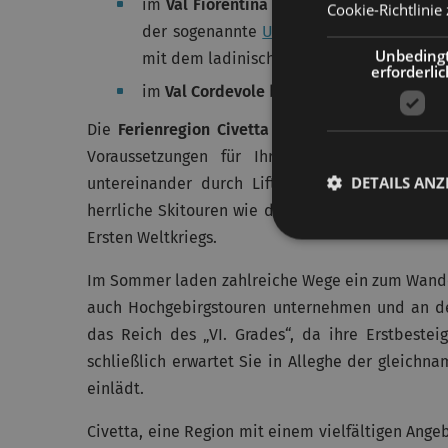
im
Val Fiorentina
liegen die Orte
Selva d
Cookie-Richtlinie 
der sogenannte
Uomo di Mondeval
, der
Unbeding
mit dem ladinischen Kulturinstitut.
erforderlic
im
Val Cordevole
befindet sich der bekann
Die
Ferienregion Civetta
mit den Ortschaften Al
Voraussetzungen für Ihren Winterurlaub. Di
DETAILS ANZ
untereinander durch Liftanlagen und kostenlo
herrliche Skitouren wie die Sella Ronda oder de
Ersten Weltkriegs.
Im Sommer laden zahlreiche Wege ein zum Wan
auch Hochgebirgstouren unternehmen und an 
das Reich des „VI. Grades“, da ihre Erstbestei
schließlich erwartet Sie in Alleghe der gleich
einlädt.
Civetta, eine Region mit einem vielfältigen Angeb