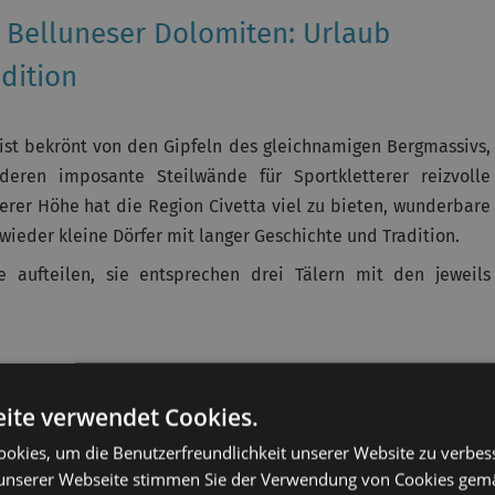
n Belluneser Dolomiten: Urlaub
dition
ist bekrönt von den Gipfeln des gleichnamigen Bergmassivs,
 deren imposante Steilwände für Sportkletterer reizvolle
erer Höhe hat die Region Civetta viel zu bieten, wunderbare
eder kleine Dörfer mit langer Geschichte und Tradition.
e aufteilen, sie entsprechen drei Tälern mit den jeweils
des Eisens und des Eises“, denn in den Minen dieser Region
m Nägel für Venedig hergestellt wurden. Viele Jahre später
ite verwendet Cookies.
hend aus Zoldo Alto, Forno di Zoldo und Zoppè di Cadore, das
okies, um die Benutzerfreundlichkeit unserer Website zu verbes
 artigianale
in der ganzen Welt bekannt wurde;
unserer Webseite stimmen Sie der Verwendung von Cookies gem