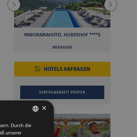
PANORAMAHOTEL HUBERHOF ****S
MERANSEN
HOTELS ANFRAGEN
×
sern. Durch die
ITALIAN
äß unserer
GERMAN