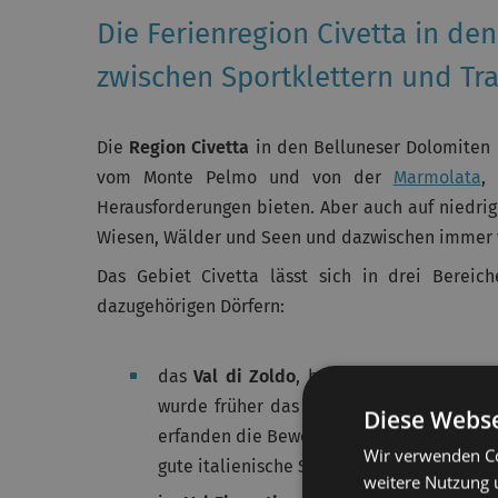
Die Ferienregion Civetta in de
zwischen Sportklettern und Tra
Die
Region Civetta
in den Belluneser Dolomiten 
vom Monte Pelmo und von der
Marmolata
,
Herausforderungen bieten. Aber auch auf niedrig
Wiesen, Wälder und Seen und dazwischen immer wi
Das Gebiet Civetta lässt sich in drei Bereich
dazugehörigen Dörfern:
das
Val di Zoldo
, bekannt als das „Tal 
wurde früher das Eisen abgebaut, mit de
Diese Webse
erfanden die Bewohner dieses Tals, beste
Wir verwenden Co
gute italienische Speiseeis, das als
Gelato
weitere Nutzung 