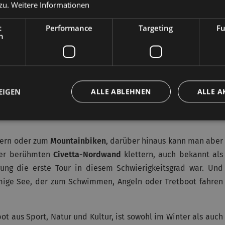
i Cadore
, mit dem Stadtmuseum „Vittorino Cazzetta“, in dem
zu.
Weitere Informationen
 Mann aus Mondeval, aufbewahrt wird, und
Colle Santa Lucia
t
Performance
Targeting
Fu
h
te, an einem herrlichen See gelegene Ferienort
Alleghe
.
leghe, Zoldo, Selva di Cadore und Palafavera bietet beste
ese Skiregion bietet neben ihren 80 km Skipisten, die
EIGEN
ALLE ABLEHNEN
ALLE A
se Shuttlebusse verbunden sind, auch die Möglichkeit für
n Giro della Grande Guerra, eine Skitour auf den Spuren des
dern oder zum
Mountainbiken
, darüber hinaus kann man aber
der berühmten
Civetta-Nordwand
klettern, auch bekannt als
gung die erste Tour in diesem Schwierigkeitsgrad war. Und
namige See, der zum Schwimmen, Angeln oder Tretboot fahren
ot aus Sport, Natur und Kultur, ist sowohl im Winter als auch