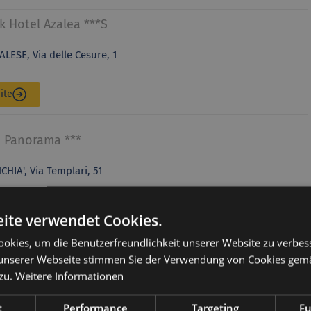
k Hotel Azalea ***S
LESE, Via delle Cesure, 1
ite
o Panorama ***
HIA', Via Templari, 51
ite
ite verwendet Cookies.
okies, um die Benutzerfreundlichkeit unserer Website zu verbes
Canada Pure Mountain ***S
unserer Webseite stimmen Sie der Verwendung von Cookies gem
zu.
Weitere Informationen
LAMONTE, Via della Torba 1
t
Performance
Targeting
Fu