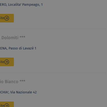
ERO, Localita' Pampeago, 1
ite
 Dolomiti ***
ENA, Passo di Lavazè 1
ite
io Bianco ***
HIA', Via Nazionale 42
ite