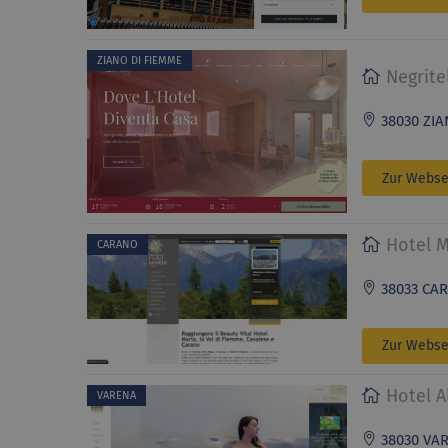
ZIANO DI FIEMME
Negrite
38030 ZIAN
Zur Webse
Hotel M
CARANO
38033 CA
Zur Webse
Hotel A
VARENA
38030 VAR