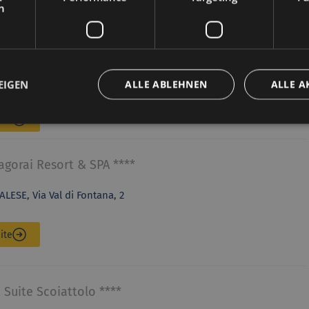
h
ite
handranj ****
RO, Località Stava 36
EIGEN
ALLE ABLEHNEN
ALLE A
ite
agorai Resort & SPA ****
LESE, Via Val di Fontana, 2
ite
 Suite Scoiattolo ****