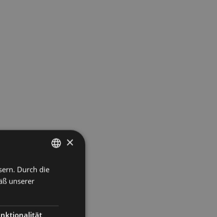
×
sern. Durch die
ITALIAN
äß unserer
GERMAN
nktionalität