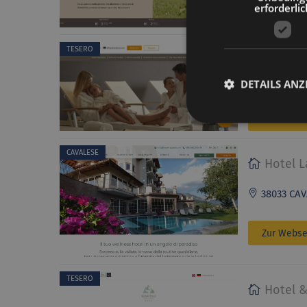
erforderlic
Zur Webse
Hotel S
TESERO
38038 TESE
DETAILS ANZ
Zur Webse
CAVALESE
Hotel L
38033 CAVA
Zur Webse
TESERO
Hotel &