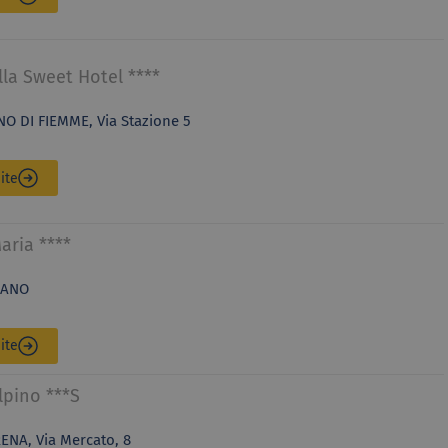
lla Sweet Hotel ****
O DI FIEMME, Via Stazione 5
ite
aria ****
RANO
ite
lpino ***S
ENA, Via Mercato, 8