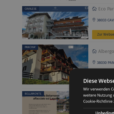
Eco Par
CAVALESE
38033 CAVA
Zur Webse
PANCHIA'
Alberg
38030 PANC
Zur Webse
Diese Webse
Wir verwenden Co
Hotel 
BELLAMONTE
weitere Nutzung 
Cookie-Richtlinie 
38037 BEL
Unbeding