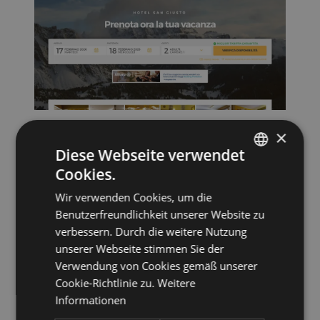
Hotel San Giusto ***
×
Diese Webseite verwendet
32020 FALCADE, Via Fioita 2
Cookies.
ITALIAN
Wir verwenden Cookies, um die
Zur Webseite
GERMAN
Benutzerfreundlichkeit unserer Website zu
verbessern. Durch die weitere Nutzung
AGORDO
unserer Webseite stimmen Sie der
Verwendung von Cookies gemäß unserer
Cookie-Richtlinie zu.
Weitere
Informationen