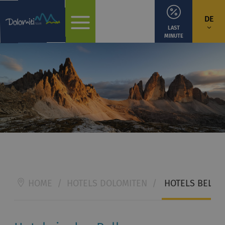
DE
LAST
MINUTE
HOME
/
HOTELS DOLOMITEN
/
HOTELS BELLU