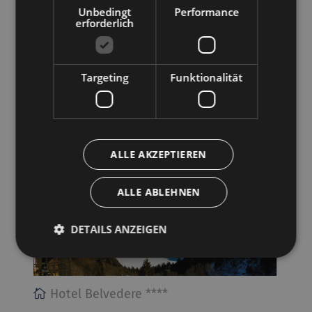
Unbedingt
Performance
erforderlich
Hotel Villa Imperina ***
Targeting
Funktionalität
32021 AGORDO, Via Pragrande, 5
Zur Webseite
ALLE AKZEPTIEREN
PIEVE DI CADORE
ALLE ABLEHNEN
DETAILS ANZEIGEN
Hotel Belvedere ****