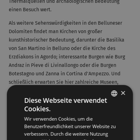
Thermalquellen und archäologischen Bedeutung
einen Besuch wert.
Als weitere Sehenswürdigkeiten in den Belluneser
Dolomiten findet man Kirchen von großer
kunsthistorischer Bedeutung, darunter die Basilika
von San Martino in Belluno oder die Kirche des
Erzdiakons in Agordo; interessante Burgen wie Burg
Andraz in Pieve di Livinallongo oder die Burgen
Botestagno und Zanna in Cortina d'Ampezzo. Und
schließlich erwarten Sie hier zahlreiche Museen,
darunter auch das Geburtshaus des Malers Tiziano
×
Diese Webseite verwendet
Vecelli, besser bekannt als Tizian, heute eine
Cookies.
Gedenkstätte. Darüber hinaus gibt es verschiedene
ITALIAN
Heimatmuseen und andere Gedenkstätten, die einen
Wir verwenden Cookies, um die
GERMAN
Einblick in die Geschehnisse des Ersten Weltkriegs
Benutzerfreundlichkeit unserer Website zu
geben.
verbessern. Durch die weitere Nutzung