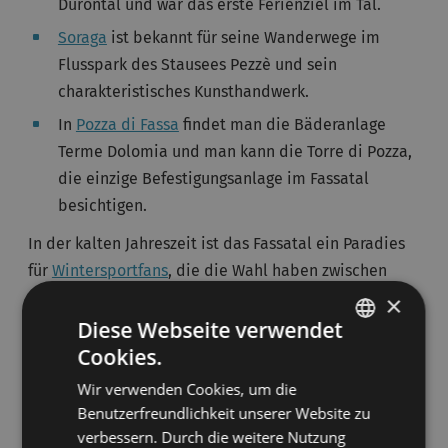
Durontal und war das erste Ferienziel im Tal.
Soraga
ist bekannt für seine Wanderwege im
Flusspark des Stausees Pezzè und sein
charakteristisches Kunsthandwerk.
In
Pozza di Fassa
findet man die Bäderanlage
Terme Dolomia und man kann die Torre di Pozza,
die einzige Befestigungsanlage im Fassatal
besichtigen.
In der kalten Jahreszeit ist das Fassatal ein Paradies
für
Wintersportfans
, die die Wahl haben zwischen
zahlreichen Skigebieten, die ihrerseits wieder aus
×
kleineren Skiresorts bestehen. Dieses Tal verfügt über
Diese Webseite verwendet
gut beschneite, auch von Spitzensportlern
Cookies.
ITALIAN
frequentierte Pisten mit hervorragenden Liftanlagen
Wir verwenden Cookies, um die
GERMAN
und einem unvergleichlichen Dolomitenpanorama.
Benutzerfreundlichkeit unserer Website zu
verbessern. Durch die weitere Nutzung