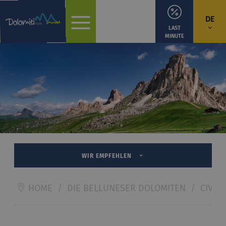
DE
LAST
MINUTE
WIR EMPFEHLEN
HOME
/
DIE BELLUNESER DOLOMITEN
/
CIVET