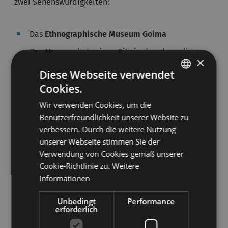
zwei Sehenswürdigkeiten:
Das
Ethnographische Museum Goima
Das Museum hat seinen Sitz in der ehemaligen
×
Dorfschule und wurde gegründet, um den Alltag
Diese Webseite verwendet
im Tal bis ins laufende Jahrhundert hinein
Cookies.
ITALIAN
festzuhalten und zu dokumentieren. Das Museum
Wir verwenden Cookies, um die
gliedert sich in verschiedene Abteilungen auf:
GERMAN
Benutzerfreundlichkeit unserer Website zu
Landwirtschaft, Metallwirtschaft, Forstwirtschaft,
verbessern. Durch die weitere Nutzung
Wollspinnerei und Milchverarbeitung. Im
unserer Webseite stimmen Sie der
Museumsgebäude wurden eine alte
Verwendung von Cookies gemäß unserer
Tischlerwerkstatt, ein Schlafzimmer mit
Cookie-Richtlinie zu.
Weitere
Kleidungsstücken aus der Zeit und eine Küche
Informationen
nachgebaut, in der man Geräte aus früheren
Unbedingt
Performance
Zeiten vorfindet.
erforderlich
Die
Kirche San Valentino