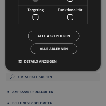
Bei der dem Hl. Valentin geweihten Kirche
Targeting
Funktionalität
handelt es sich um die Pfarrkirche von Mareson,
in der man zwei künstlerisch wertvolle Altäre von
Brustolan bestaunen kann. In der linken Kapelle
befindet sich der Altar des Hl. Kreuzes, der Christi
ALLE AKZEPTIEREN
Kreuzabnahme darstellt, während es sich bei
dem Hauptaltar um das letzte Werk des Künstlers
ALLE ABLEHNEN
handelt, der 1732 in Belluno stirbt. Das Kunstwerk
wurde von seinen Schülern vollendet.
DETAILS ANZEIGEN
AMPEZZANER DOLOMITEN
BELLUNESER DOLOMITEN