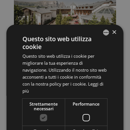
×
Questo sito web utilizza
cookie
ITALIAN
Seiser Alm Urthaler *****
Questo sito web utilizza i cookie per
GERMAN
39040 ALPE DI SIUSI, Compatsch, 49
migliorare la tua esperienza di
navigazione. Utilizzando il nostro sito web
acconsenti a tutti i cookie in conformità
Vai al sito
con la nostra policy per i cookie.
Leggi di
più
CASTELROTTO
Strettamente
Performance
necessari