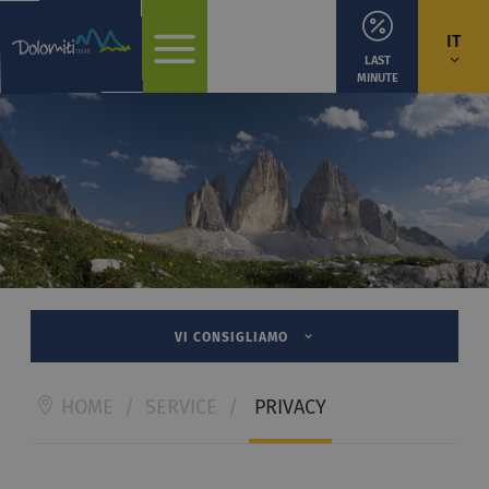
IT
LAST
MINUTE
VI CONSIGLIAMO
HOME
/
SERVICE
/
PRIVACY