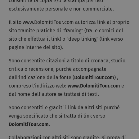
consentita la copia e/o la stampa per uso
esclusivamente personale e non commerciale.
Il sito www.DolomitiTour.com autorizza link al proprio
sito tramite pratiche di "framing" (tra le cornici del
sito che effettua il link) o "deep linking" (link verso
pagine interne del sito).
Sono consentite citazioni a titolo di cronaca, studio,
critica o recensione, purché accompagnate
dall'indicazione della fonte (
DolomitiTour.com
) ,
compreso l'indirizzo web:
www.DolomitiTour.com
e
dal nome dell'autore se trattasi di testi.
Sono consentiti e graditi i link da altri siti purché
venga specificato che si tratta di link verso
DolomitiTour.com
.
Collaborazioni con altri siti sono gradite. Si prega di