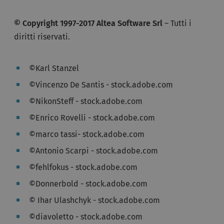
© Copyright 1997-2017 Altea Software Srl
– Tutti i
diritti riservati.
©Karl Stanzel
©Vincenzo De Santis - stock.adobe.com
©NikonSteff - stock.adobe.com
©Enrico Rovelli - stock.adobe.com
©marco tassi- stock.adobe.com
©Antonio Scarpi - stock.adobe.com
©fehlfokus - stock.adobe.com
©Donnerbold - stock.adobe.com
© Ihar Ulashchyk - stock.adobe.com
©diavoletto - stock.adobe.com