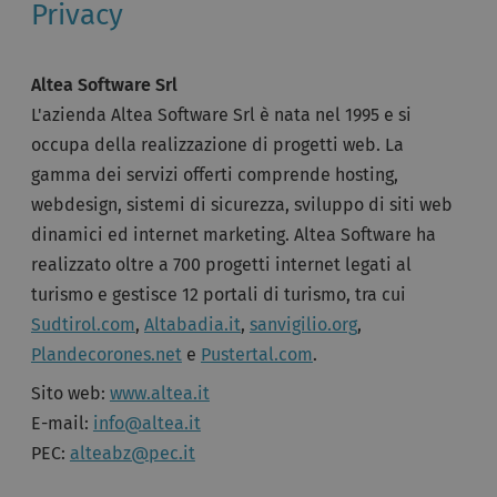
Privacy
Altea Software Srl
L'azienda Altea Software Srl è nata nel 1995 e si
occupa della realizzazione di progetti web. La
gamma dei servizi offerti comprende hosting,
webdesign, sistemi di sicurezza, sviluppo di siti web
dinamici ed internet marketing. Altea Software ha
realizzato oltre a 700 progetti internet legati al
turismo e gestisce 12 portali di turismo, tra cui
Sudtirol.com
,
Altabadia.it
,
sanvigilio.org
,
Plandecorones.net
e
Pustertal.com
.
Sito web:
www.altea.it
E-mail:
info@altea.it
PEC:
alteabz@pec.it