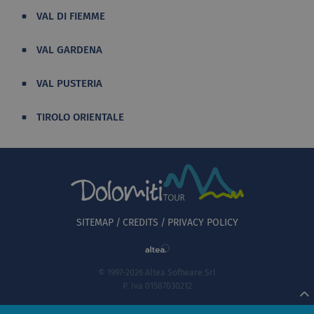
VAL DI FIEMME
VAL GARDENA
VAL PUSTERIA
TIROLO ORIENTALE
SITEMAP
CREDITS
PRIVACY POLICY
© 1997-2026 Altea Software Srl
P. Iva 01587030212