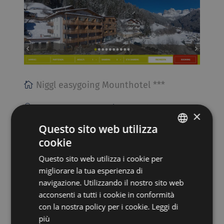
Niggl easygoing Mounthotel ***
39056 NOVA LEVANTE, Via Pretzenberger, 10
×
Questo sito web utilizza
Vai al sito
cookie
ITALIAN
Questo sito web utilizza i cookie per
GERMAN
NOVA PONENTE
migliorare la tua esperienza di
navigazione. Utilizzando il nostro sito web
acconsenti a tutti i cookie in conformità
con la nostra policy per i cookie.
Leggi di
più