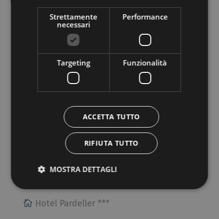
Strettamente
Performance
Gasthof Specker **
necessari
39050 NOVA PONENTE, Obereggen, 14
Targeting
Funzionalità
Vai al sito
NOVA LEVANTE
ACCETTA TUTTO
RIFIUTA TUTTO
MOSTRA DETTAGLI
Hotel Pardeller ***