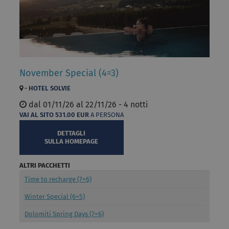
November Special (4=3)
-
HOTEL SOLVIE
dal
01/11/26 al
22/11/26 - 4 notti
VAI AL SITO
531.00
EUR
A PERSONA
DETTAGLI
SULLA HOMEPAGE
ALTRI PACCHETTI
Time to recharge (7=6)
Winter Special (6=5)
Dolomiti Spring Days (7=6)