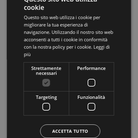
cookie
dal
23/05/26 al
24/10/26 - 7 notti
ITALIAN
VAI AL SITO
894.00
EUR
A PERSONA
Questo sito web utilizza i cookie per
GERMAN
migliorare la tua esperienza di
DETTAGLI
SULLA HOMEPAGE
navigazione. Utilizzando il nostro sito web
acconsenti a tutti i cookie in conformità
ALTRI PACCHETTI
con la nostra policy per i cookie.
Leggi di
più
Felicità in famiglia
November Special (4=3)
Strettamente
Performance
necessari
Winter Special (6=5)
You are my Heaven on Earth
Targeting
Funzionalità
CASTELROTTO -
RITTERHOF SEIS
dal
01/01/23 al
31/12/50 - 4 notti
VAI AL SITO
1100.00
EUR
A PERSONA
DETTAGLI
ACCETTA TUTTO
SULLA HOMEPAGE