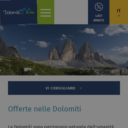
IT
LAST
MINUTE
VI CONSIGLIAMO
Offerte nelle Dolomiti
Le Dolomiti sono patrimonio naturale dell'umanità