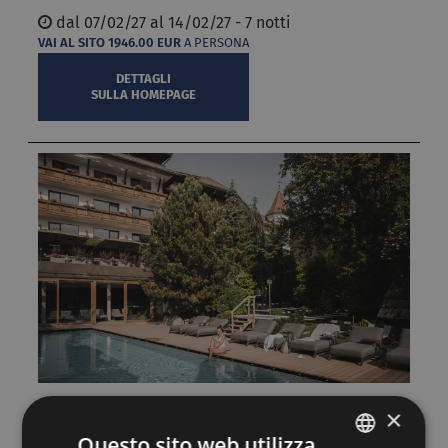
dal
07/02/27 al
14/02/27 - 7 notti
VAI AL SITO
1946.00
EUR
A PERSONA
DETTAGLI
SULLA HOMEPAGE
Time to recharge (7=6)
×
Questo sito web utilizza
-
LANERHOF ACTIVE - SPA - BALANCE