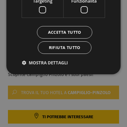
Targeting
Funzionalità
vostra disposizione due campi da golf, il Golf Club
Rendena e il Golf Club Campo Carlo Magno.
La zona di Campiglio Pinzolo vi attende per
una
vacanza durante tutte le stagioni
, nelle località che
ACCETTA TUTTO
hanno ospitato anche l'imperatrice Sissi e che oggi si
concentrano sul presente, con uno sguardo rivolto al
RIFIUTA TUTTO
futuro, che si riflette nelle strutture all'avanguardia e
nell'attenzione verso eventi sportivi e mondani.
MOSTRA DETTAGLI
Scoprite Campiglio Pinzolo e i suoi paesi!
TROVA IL TUO HOTEL A
CAMPIGLIO-PINZOLO
TI POTREBBE INTERESSARE