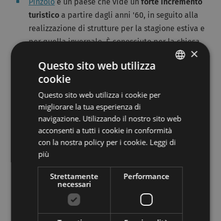
Pinzolo
è un paese che vide un
forte incremento
turistico
a partire dagli anni '60, in seguito alla
realizzazione di strutture per la stagione estiva e
per quella invernale. È conosciuto per la chiesa
×
di San Vigilio con la famosa Danza Macabra.
Questo sito web utilizza
La zona di Campiglio Pinzolo è la meta ideale
per le
cookie
ITALIAN
vostre vacanze invernali
e fa parte della skiarea
Questo sito web utilizza i cookie per
GERMAN
Campiglio Val Rendena Val di Sole e dello Skirama
migliorare la tua esperienza di
Adamello Brenta. Oltre ai numerosi chilometri di
navigazione. Utilizzando il nostro sito web
piste da sci, troverete anche due strutture per lo
acconsenti a tutti i cookie in conformità
snowboard ed inoltre potrete
praticare ogni sorta di
con la nostra policy per i cookie.
Leggi di
più
sport
sulla neve, dallo sci alpinismo allo sleddog.
La val Rendena durante l'estate vi offre l'opportunità
Strettamente
Performance
necessari
di stare all'aria aperta e di
gioire della natura
che vi
circonda, tra escursioni, gite in mountain bike o a
cavallo e voli in parapendio. In questa zona avrete a