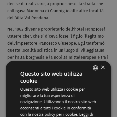
decise di realizzare, a proprie spese, la strada che
collegava Madonna di Campiglio alle altre località
dell’Alta Val Rendena.
Nel 1882 divenne proprietario dell’hotel Franz Josef
Österreicher, che si diceva fosse il figlio illegittimo
dell’imperatore Francesco Giuseppe. Egli trasformò
questa località sciistica in un luogo di villeggiatura
per l’alta borghesia e la nobiltà mitteleuropea e tra i
personaggi illustri che ospitò, figurano anche la
×
principessa Sissi accompagnata dal consorte.
Questo sito web utilizza
cookie
ITALIAN
Nel 1947 fu istituita la Società Funivie Madonna di
Questo sito web utilizza i cookie per
Campiglio per valorizzare la pratica dello sci e
GERMAN
migliorare la tua esperienza di
promuovere la località. Nel 1948 fu realizzato il
navigazione. Utilizzando il nostro sito web
primo impianto, una seggiovia che collegava il paese
acconsenti a tutti i cookie in conformità
allo Spinale. Negli anni '50 furono inaugurati la
con la nostra policy per i cookie.
Leggi di