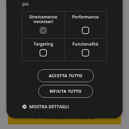
funivia “Cinque Laghi” e alcuni skilift.
più
La famiglia Österreicher gestì le strutture a Madonna
Strettamente
Performance
necessari
di Campiglio fino al 1955, in seguito le proprietà
furono acquistate da imprenditori lombardi.
Madonna di Campiglio è una delle mete turistiche
Targeting
Funzionalità
più rinomate delle Dolomiti per la bellezza del
paesaggio, per la pluralità delle proposte riguardanti
attività sportive, sia in inverno sia in estate, e per il
ventaglio di eventi e manifestazioni che la vedono
ACCETTA TUTTO
protagonista, come il
Carnevale Asburgico
,
rievocazione storica dell’arrivo della principessa
RIFIUTA TUTTO
Sissi nel 1889.
MOSTRA DETTAGLI
TI POTREBBE INTERESSARE