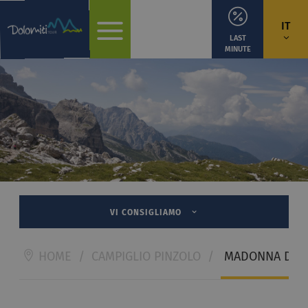
IT
LAST
MINUTE
VI CONSIGLIAMO
HOME
/
CAMPIGLIO PINZOLO
/
MADONNA DI C