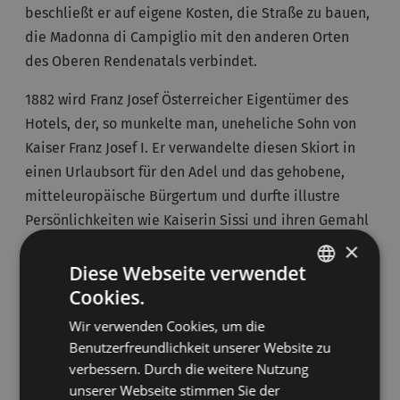
beschließt er auf eigene Kosten, die Straße zu bauen,
die Madonna di Campiglio mit den anderen Orten
des Oberen Rendenatals verbindet.
1882 wird Franz Josef Österreicher Eigentümer des
Hotels, der, so munkelte man, uneheliche Sohn von
Kaiser Franz Josef I. Er verwandelte diesen Skiort in
einen Urlaubsort für den Adel und das gehobene,
mitteleuropäische Bürgertum und durfte illustre
Persönlichkeiten wie Kaiserin Sissi und ihren Gemahl
zu seinen Gästen zählen.
×
Diese Webseite verwendet
Um den Skisport aufzuwerten und für den Ort zu
Cookies.
ITALIAN
werben, wurde 1947 die Seilbahngesellschaft „Società
Wir verwenden Cookies, um die
Funivie Madonna di Campiglio“ gegründet. 1948
GERMAN
Benutzerfreundlichkeit unserer Website zu
entstand mit einer Sesselbahn die erste Liftanlage,
verbessern. Durch die weitere Nutzung
die das Dorf mit dem Spinale verband. In den 1950er
unserer Webseite stimmen Sie der