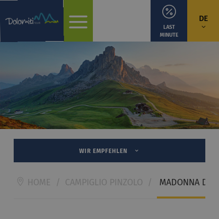
DE
LAST
MINUTE
WIR EMPFEHLEN
HOME
/
CAMPIGLIO PINZOLO
/
MADONNA DI C