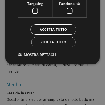
Targeting
Funzionalità
Blede alla riscossa
Fanis, Piccolo Lagazuoi
La roccia di questa arrampicata è buona e ben
ACCETTA TUTTO
protetta, così come pure le aree di sosta.
Raggiungere il Passo Valparola dall’Agordino, dalla
RIFIUTA TUTTO
Val Badia o da Cortina d’Ampezzo attraverso la SR 48.
Lasciare la macchina nei pressi del museo “Forte Tre
MOSTRA DETTAGLI
Sassi” e salire da destra verso sinistra. Materiale
necessario: 55 metri di corda, 10 rinvii, cordini e
friends.
Menhir
Sass de la Crusc
Questo itinerario per arrampicata è molto bello ma