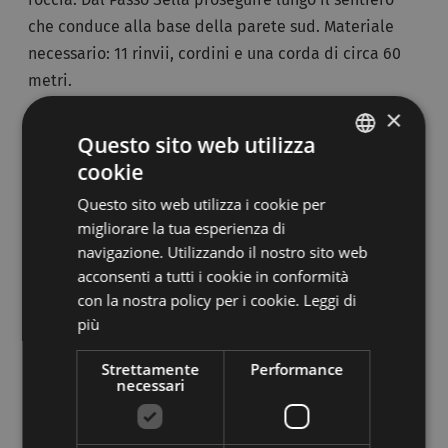
che conduce alla base della parete sud. Materiale
necessario: 11 rinvii, cordini e una corda di circa 60
metri.
×
Via Palfrader
Questo sito web utilizza
cookie
Dolomiti di Braies, Col di Specie – Geierwand
ITALIAN
È possibile vedere parte della parete Sud del Col di
Questo sito web utilizza i cookie per
GERMAN
migliorare la tua esperienza di
Specie/Geierwand già dal Lago di Landro. Il primo
navigazione. Utilizzando il nostro sito web
itinerario tracciato sulla parete risale alla fine degli
acconsenti a tutti i cookie in conformità
anni ’60. Si tratta di 6 tiri di corda: Solo il 1° tratto è
con la nostra policy per i cookie.
Leggi di
tutto chiodato ed è quello più impegnativo. Oltre a
più
questa via ci sono altri 3 itinerari molto difficili.
Raggiungere Dobbiaco e quindi il Lago di Landro. Da
Strettamente
Performance
necessari
qui incamminarsi verso la parete proseguendo verso
Ovest. In circa 50 minuti di camminata già piuttosto
faticosa si raggiunge la base della parete.