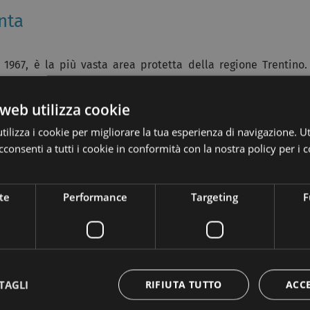
nta
el 1967, è la più vasta area protetta della regione Trentino.
allini, torrenti gorgoglianti e cascate limpide si alternano su
 la val di Non e la val di Sole.
web utilizza cookie
a un punto di vista geomorfologico, in due aree distinte, il
ilizza i cookie per migliorare la tua esperienza di navigazione. Ut
ranitico dell'
Adamello-Presanella
. . I due gruppi montuosi
consenti a tutti i cookie in conformità con la nostra policy per i c
e il fiume Sarca.
esenza di boschi di aghifoglie che rivestono i versanti delle
te
Performance
Targeting
F
tudine e fino ai 2500 metri s.l.m., troverete praterie alpine e
vera oltre 1500 specie: questa eccezionale varietà è dovuta
ce calcareo-sedimentarie del Gruppo di Brenta e le rocce
TAGLI
RIFIUTA TUTTO
ACC