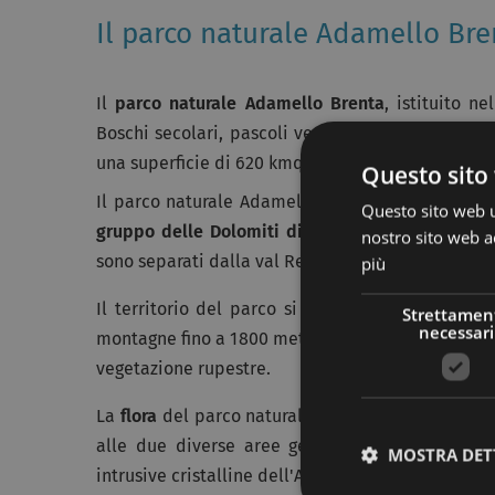
Il parco naturale Adamello Bre
Il
parco naturale Adamello Brenta
, istituito n
Boschi secolari, pascoli verdeggianti, laghi crist
una superficie di 620 kmq, estesa tra le Giudicarie,
Questo sito 
Il parco naturale Adamello Brenta è suddiviso, d
Questo sito web ut
gruppo delle Dolomiti di Brenta
e il massiccio g
nostro sito web ac
sono separati dalla val Rendena, nella quale scorr
più
Il territorio del parco si caratterizza per la pr
Strettamen
necessari
montagne fino a 1800 metri s.l.m. Oltre questa alti
vegetazione rupestre.
La
flora
del parco naturale Adamello Brenta anno
alle due diverse aree geomorfologiche, le roc
MOSTRA DET
intrusive cristalline dell'Adamello-Presanella.