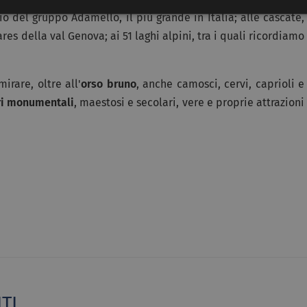
io del gruppo Adamello, il più grande in Italia; alle cascate,
res della val Genova; ai 51 laghi alpini, tra i quali ricordiamo
rare, oltre all'
orso bruno
, anche camosci, cervi, caprioli e
ri monumentali
, maestosi e secolari, vere e proprie attrazioni
TI