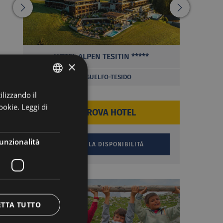
HOTEL ALPEN TESITIN *****
PANORA
×
MONGUELFO-TESIDO
ilizzando il
ITALIAN
ookie.
Leggi di
GERMAN
TROVA HOTEL
unzionalità
ETTA TUTTO