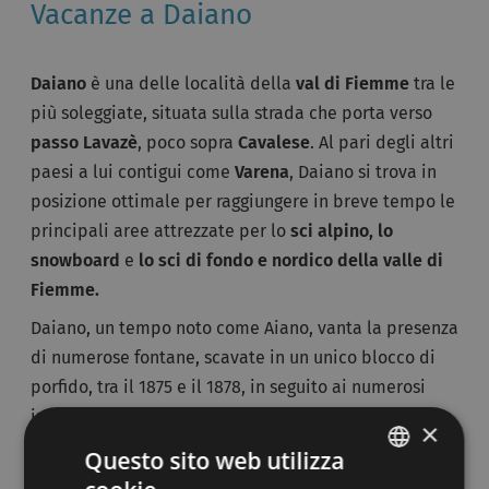
Vacanze a Daiano
Daiano
è una delle località della
val di Fiemme
tra le
più soleggiate, situata sulla strada che porta verso
passo Lavazè
, poco sopra
Cavalese
. Al pari degli altri
paesi a lui contigui come
Varena
, Daiano si trova in
posizione ottimale per raggiungere in breve tempo le
principali aree attrezzate per lo
sci alpino, lo
snowboard
e
lo
sci di fondo e nordico della valle di
Fiemme
.
Daiano, un tempo noto come Aiano, vanta la presenza
di numerose fontane, scavate in un unico blocco di
porfido, tra il 1875 e il 1878, in seguito ai numerosi
incendi che si diffusero nel paese.
×
Questo sito web utilizza
Trascorrere le
vacanze estive a Daiano
può essere