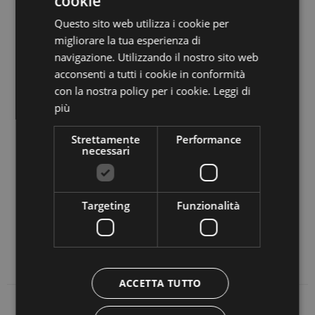
cookie
l'occasione giusta per intraprendere numerose
ITALIAN
escursioni all'aria aperta. Daiano è inoltre molto
Questo sito web utilizza i cookie per
GERMAN
migliorare la tua esperienza di
vicina a
Cavalese
, che si raggiunge in pochi minuti di
navigazione. Utilizzando il nostro sito web
macchina, ed è anche molto vicina al
passo Lavazè
,
acconsenti a tutti i cookie in conformità
paradiso per gli appassionati dello sci di fondo e
con la nostra policy per i cookie.
Leggi di
delle passeggiate invernali ed estive in val di
più
Fiemme.
Strettamente
Performance
necessari
TI POTREBBE INTERESSARE
Targeting
Funzionalità
CHIESA DI SAN TOMMASO
ACCETTA TUTTO