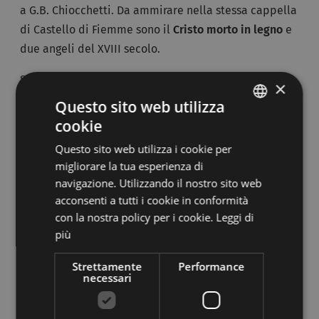
a G.B. Chiocchetti. Da ammirare nella stessa cappella
di Castello di Fiemme sono il
Cristo morto in legno
e
due angeli del XVIII secolo.
Sul colle dominante l'abitato di Castello di Fiemme
×
si erge la
chiesa di San Giorgio
, consacrata nel 1864 e
Questo sito web utilizza
restaurata nel 1925. Ricca di decorazioni antiche
cookie
ITALIAN
come il campanile del 1907 e i battenti lignei del
Questo sito web utilizza i cookie per
GERMAN
portale maggiore, recanti intagli di Tita Pederiva.
migliorare la tua esperienza di
navigazione. Utilizzando il nostro sito web
Nel 1956 la frazione di
Stramentizzo
fu sommersa
acconsenti a tutti i cookie in conformità
dall'omonimo lago artificiale. Gli eventi di questa
con la nostra policy per i cookie.
Leggi di
vicenda furono ricostruiti accuratamente dalla
più
maestra
Rita Pernbrunner Bazzanella
nel suo libro.
Strettamente
Performance
Castello di Fiemme è il luogo ideale per quanti
necessari
desiderano trascorrere delle
vacanze culturali in val
di Fiemme
ma anche delle vacanze all'insegna dello