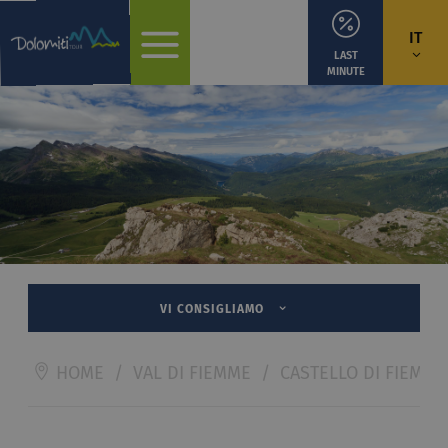
IT
LAST
MINUTE
VI CONSIGLIAMO
HOME
/
VAL DI FIEMME
/
CASTELLO DI FIEMME