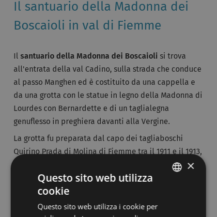
Il santuario della Madonna dei
Boscaioli in val di Fiemme
Il
santuario della Madonna dei Boscaioli
si trova
all'entrata della val Cadino, sulla strada che conduce
al passo Manghen ed è costituito da una cappella e
da una grotta con le statue in legno della Madonna di
Lourdes con Bernardette e di un taglialegna
genuflesso in preghiera davanti alla Vergine.
La grotta fu preparata dal capo dei tagliaboschi
Quirino Prada di Molina di Fiemme tra il 1911 e il 1913,
×
per ottenere aiuto e sostegno dalla Madonna di
Questo sito web utilizza
Lourdes e per commemorare coloro che hanno perso
cookie
la vita lavorando nei boschi della zona.
ITALIAN
Questo sito web utilizza i cookie per
GERMAN
Le statue della Madonna di Lourdes e di Bernardette