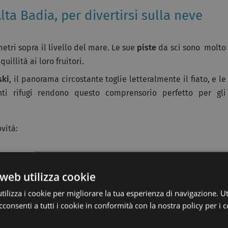
Alta Badia, per divertirsi sulla neve
 metri sopra il livello del mare. Le sue
piste
da sci sono molto
uillità ai loro fruitori.
ski
, il panorama circostante toglie letteralmente il fiato, e le
ti rifugi rendono questo comprensorio perfetto per gli
vità:
ituita con la nuova seggiovia a 6 posti “
Bamby
”;
web utilizza cookie
da L’Ega
” ha preso il posto di quella vecchia a 3 posti;
ilizza i cookie per migliorare la tua esperienza di navigazione. Ut
 a tutti i rider e boarder (professionisti e non) boardercross,
consenti a tutti i cookie in conformità con la nostra policy per i c
tà. La parte superiore dello snowpark è dedicata ai rider
erfetta per i principianti che vogliono avvicinarsi a questo