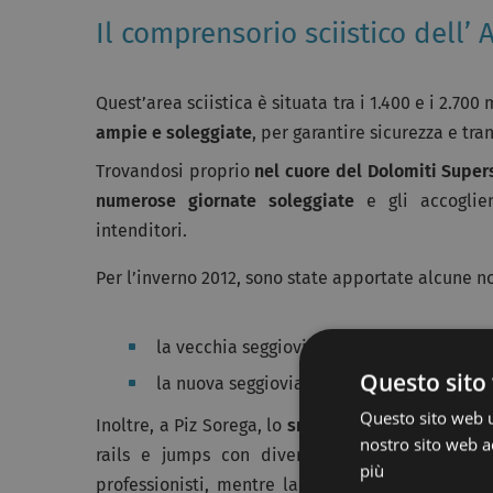
Il comprensorio sciistico dell’ 
Quest’area sciistica è situata tra i 1.400 e i 2.700
ampie e soleggiate
, per garantire sicurezza e tranq
Trovandosi proprio
nel cuore del Dolomiti Super
numerose giornate soleggiate
e gli accoglien
intenditori.
Per l’inverno 2012, sono state apportate alcune no
la vecchia seggiovia a 4 posti è stata sost
Questo sito 
la nuova seggiovia fissa a 4 posti “
Costes 
Questo sito web ut
Inoltre, a Piz Sorega, lo
snowpark
Alta Badia offre
nostro sito web ac
rails e jumps con diversi livelli di difficol
più
professionisti, mentre la parte sottostante è p