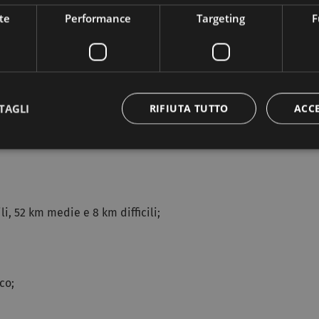
te
Performance
Targeting
F
narvi a sciare e
snowboardare
, sia che siate alle prime armi
cniche nuove
.
ete anche
noleggiare tutte le attrezzature
che vi occorrono, o
TAGLI
RIFIUTA TUTTO
ACC
ard.
li, 52 km medie e 8 km difficili;
co;