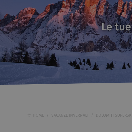
Le tue
HOME
/
VACANZE INVERNALI
/
DOLOMITI SUPERSK