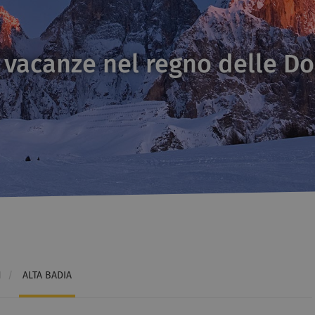
 vacanze nel regno delle Do
I
/
ALTA BADIA