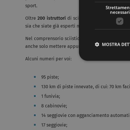
sport.
Strettamen
necessari
Oltre
200 istruttori
di sci vi aspettano per inseg
sia che siate già esperti ma vogliate
imparare te
Nel comprensorio sciistico dell’Alta Badia potr
MOSTRA DET
anche solo mettere appunto i vostri sci o snowbo
Alcuni numeri per voi:
95 piste;
130 km di piste innevate, di cui: 70 km faci
1 funivia;
8 cabinovie;
14 seggiovie con agganciamento automati
17 seggiovie;