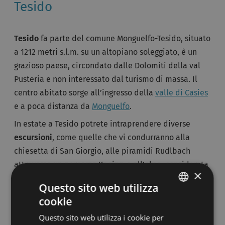
Tesido
Tesido
fa parte del comune Monguelfo-Tesido, situato
a 1212 metri s.l.m. su un altopiano soleggiato, è un
grazioso paese, circondato dalle Dolomiti della val
Pusteria e non interessato dal turismo di massa. Il
centro abitato sorge all’ingresso della
valle di Casies
e a poca distanza da
Monguelfo
.
In estate a Tesido potrete intraprendere diverse
escursioni
, come quelle che vi condurranno alla
chiesetta di San Giorgio, alle piramidi Rudlbach
attraverso un percorso Kneipp e all’alpe, considerata
×
come la montagna di casa di Tesido, dalla quale
Questo sito web utilizza
potrete raggiungere il monte Luta, il monte Salomone
cookie
ITALIAN
e la Roda di Scandole. Se amate la mountain bike vi
Questo sito web utilizza i cookie per
attende il tour delle malghe, il giro della valle di
GERMAN