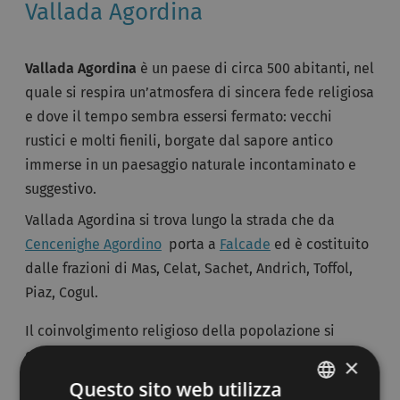
Vallada Agordina
Vallada Agordina
è un paese di circa 500 abitanti, nel
quale si respira un’atmosfera di sincera fede religiosa
e dove il tempo sembra essersi fermato: vecchi
rustici e molti fienili, borgate dal sapore antico
immerse in un paesaggio naturale incontaminato e
suggestivo.
Vallada Agordina si trova lungo la strada che da
Cencenighe Agordino
porta a
Falcade
ed è costituito
dalle frazioni di Mas, Celat, Sachet, Andrich, Toffol,
Piaz, Cogul.
Il coinvolgimento religioso della popolazione si
evince dai numerosi
murales
che ritraggono
santi
,
×
dipinti sulle facciate delle abitazioni. La leggenda
Questo sito web utilizza