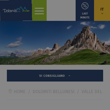
IT
LAST
MINUTE
VI CONSIGLIAMO
HOME
/
DOLOMITI BELLUNESI
/
VALLE DEL BIO