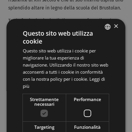
splendido altare in legno della scuola del Brustolan.
Tra le frazioni principali di Santo Stefano di Cadore
×
troviamo:
Questo sito web utilizza
cookie
ITALIAN
Costalissoio
Questo sito web utilizza i cookie per
GERMAN
Costalissoio si trova ai piedi del monte Zovo, a
migliorare la tua esperienza di
navigazione. Utilizzando il nostro sito web
un'altitudine maggiore rispetto a Santo Stefano e
acconsenti a tutti i cookie in conformità
gode di un panorama invidiabile su gran parte
con la nostra policy per i cookie.
Leggi di
della valle. La chiesa della SS. Trinità risale al XV
più
secolo, mentre il campanile fu realizzato nel
1860;
Strettamente
Performance
necessari
Casada
Casada, che dista 3 km da Santo Stefano, ha una
Targeting
Funzionalità
chiesa dedicata ai santi Lorenzo e Osvaldo del