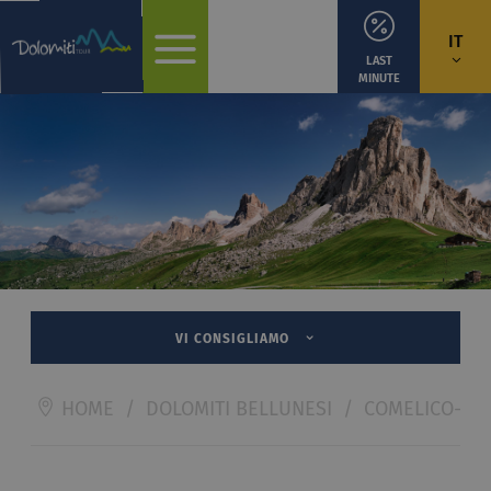
IT
LAST
MINUTE
VI CONSIGLIAMO
HOME
/
DOLOMITI BELLUNESI
/
COMELICO-SA