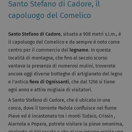
Santo Stefano di Cadore, il
capoluogo del Comelico
Santo Stefano di Cadore
, situato a 908 metri s.l.m., è
il capoluogo del Comelico e da sempre è noto come
centro per il commercio del
legname
. In questa
località di montagna, che fino al secolo scorso
vantava la presenza di numerosi mulini, troverete
ancora oggi diverse botteghe di artigianato del legno
e l'antica
fiera di Ognissanti
, che dal 1256 si tiene
ogni anno e attira migliaia di visitatori.
A Santo Stefano di Cadore, che è ubicato in una
conca, dove il torrente Padola confluisce nel fiume
Piave ed è incastonato tra i monti Tudaio, Crissin ,
Aiarnola e Popera, potrete visitare la pieve omonima,
risalente al XIII secolo e che al suo interno ospita uno