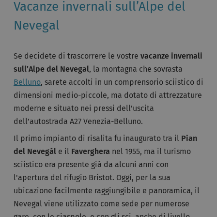
Vacanze invernali sull’Alpe del
Nevegal
Se decidete di trascorrere le vostre
vacanze invernali
sull’Alpe del Nevegal
, la montagna che sovrasta
Belluno
, sarete accolti in un comprensorio sciistico di
dimensioni medio-piccole, ma dotato di attrezzature
moderne e situato nei pressi dell’uscita
dell’autostrada A27 Venezia-Belluno.
Il primo impianto di risalita fu inaugurato tra il
Pian
del Nevegàl
e il
Faverghera
nel 1955, ma il turismo
sciistico era presente già da alcuni anni con
l'apertura del rifugio Bristot. Oggi, per la sua
ubicazione facilmente raggiungibile e panoramica, il
Nevegal viene utilizzato come sede per numerose
gare, con le ciaspole e con gli sci, anche di livello