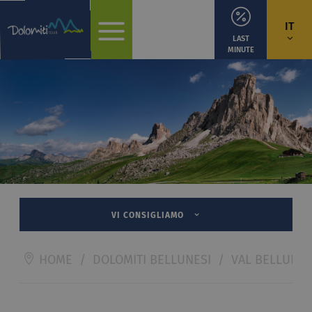
IT
LAST
MINUTE
VI CONSIGLIAMO
HOME
/
DOLOMITI BELLUNESI
/
VAL BELLUNA