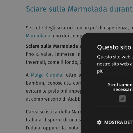
Sciare sulla Marmolada durante
Se siete degli sciatori con un po’ di esperienza, 
Marmolada
, uno dei comprensori turistici più pa
Questo sito 
Sciare sulla Marmolada
significa trovare piste d
fino a valle, immerse in un paesaggio unico. S
Questo sito web ut
invernali, come il fondo, lo sci alpinismo, lo snowb
nostro sito web ac
più
A
Malga Ciapela
, oltre a percorsi per lo sci d
bambini, conosciuta coma “La Casetta incantata 
Strettamen
necessari
evitare le piste più impegnative del ghiacciaio,
al comprensorio di Arabba, attraverso il passo Pa
L’area sciistica della Marmolada, meta turistica d
Italia a disporre di una seggiovia. Per raggiunge
MOSTRA DET
Fedaia oppure la nota funivia che parte da M