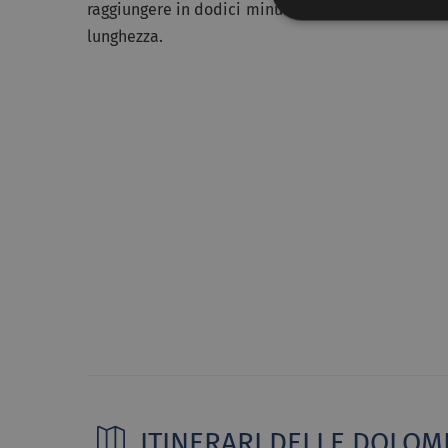
raggiungere in dodici minuti
Punta Rocca
, la vet
lunghezza.
ITINERARI DELLE DOLOMI