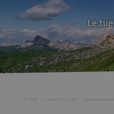
Le tue
HOME
/
DOLOMITI BELLUNESI
/
ARABBA MARMOL