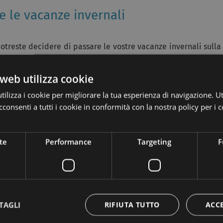
 le vacanze invernali
potreste decidere di passare le vostre vacanze invernali sulla
noramici e all’avanguardia di tutte le Dolomiti.
web utilizza cookie
a sci di livello medio-alto, che si snodano lungo il ghiacciaio
ulla Marmolada potrete praticare diverse attività sportive
ilizza i cookie per migliorare la tua esperienza di navigazione. Ut
oard e il fuori pista.
consenti a tutti i cookie in conformità con la nostra policy per i c
i fondo, troverete una struttura attrezzata per accogliere i
di Biancaneve”, e una scuola di sci. Inoltre, se preferite
te
Performance
Targeting
F
 Malga Ciapela e la Marmolada sono collegate al Sellaronda e
don.
alla fine del secondo conflitto mondiale, fu il primo luogo in
re la Marmolada, potrete scegliere tra la seggiovia del Passo
TAGLI
RIFIUTA TUTTO
ACC
alga Ciapela, suddivisa in tre sezioni, che consente di