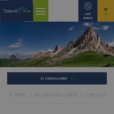
IT
LAST
MINUTE
VI CONSIGLIAMO
HOME
/
DOLOMITI BELLUNESI
/
COMELICO-SA