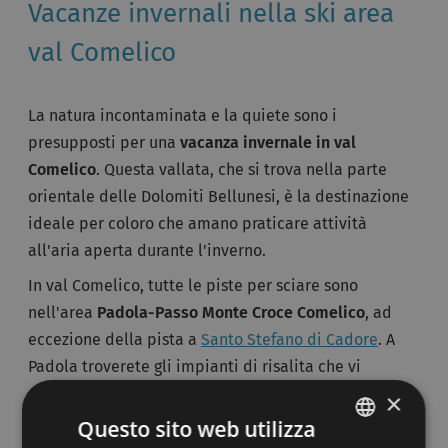
Vacanze invernali nella ski area
val Comelico
La natura incontaminata e la quiete sono i
presupposti per una
vacanza invernale in val
Comelico
. Questa vallata, che si trova nella parte
orientale delle Dolomiti Bellunesi, è la destinazione
ideale per coloro che amano praticare attività
all'aria aperta durante l'inverno.
In val Comelico, tutte le piste per sciare sono
nell'area
Padola-Passo Monte Croce Comelico
, ad
eccezione della pista a
Santo Stefano di Cadore
. A
Padola troverete gli impianti di risalita che vi
condurranno a
Col d'la Tenda
, a 2000 metri s.l.m.,
×
dove vi attendono diverse piste suddivise per gradi
Questo sito web utilizza
di difficoltà.