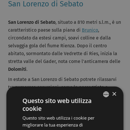
San Lorenzo di Sebato
San Lorenzo di Sebato
, situato a 810 metri s.l.m., è un
caratteristico paese sulla piana di
Brunico
,
circondato da estesi campi, soavi colline e dalla
selvaggia gola del fiume Rienza. Dopo il centro
abitato, sormontato dalle Vedrette di Ries, inizia la
stretta valle del Gader, nota come l'anticamera delle
Dolomiti
.
In estate a San Lorenzo di Sebato potrete rilassarvi
tra numerose escursioni, come la passeggiata a
×
Brunico, vivace centro principale della val pusteria;
Questo sito web utilizza
la gita al santuario di Maria Saalen, edificato ai
cookie
ITALIAN
margini del bosco, un tempo insediamento abitato;
Questo sito web utilizza i cookie per
oppure potrete seguire il percorso che vi porterà al
GERMAN
migliorare la tua esperienza di
paese di
Stefansdorf
, attraversando romantiche