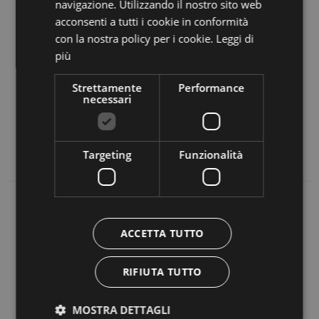
navigazione. Utilizzando il nostro sito web
catene di colline e sussurranti boschi ricchi di piante
acconsenti a tutti i cookie in conformità
diverse.
con la nostra policy per i cookie.
Leggi di
più
In inverno a San Lorenzo di Sebato troverete una
pista di 5 km per lo sci di fondo e un percorso per
Strettamente
Performance
necessari
slittare di 3,5 km. Uno skibus collega il paese al
comprensorio sciistico di Plan de Corones, inserito
nel Dolomiti Superski.
Targeting
Funzionalità
ACCETTA TUTTO
DOLOMITI AMPEZZANE
RIFIUTA TUTTO
DOLOMITI BELLUNESI
CAMPIGLIO PINZOLO
MOSTRA DETTAGLI