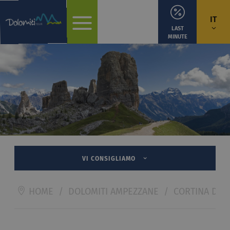
IT
LAST
MINUTE
VI CONSIGLIAMO
HOME
/
DOLOMITI AMPEZZANE
/
CORTINA D'A