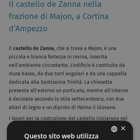
Il castello de Zanna nella
frazione di Majon, a Cortina
d’Ampezzo
Il
castello de Zanna
, che si trova a Majon, è una
piccola e bianca fortezza in rovina, inserita
nell’ambiente circostante. L’edificio è costituito da
mura basse, da due torri angolari e da una cappella
dedicata alla Santissima Trinità. La chiesetta
presenta all’esterno un porticato, mentre all'interno
è decorata secondo lo stile settecentesco, con due
altari di legno e un dipinto di Palma il Giovane.
I lavori per la costruzione del castello iniziarono nel
×
1694, commissionati da Gianmaria de Zanna. Nello
Questo sito web utilizza
stesso anno però la comunità ampezzana interruppe