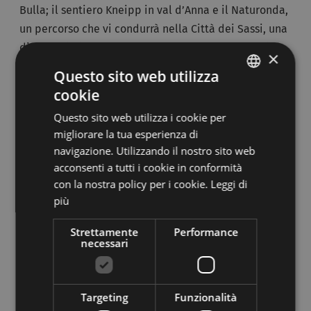
Bulla; il sentiero Kneipp in val d’Anna e il Naturonda,
un percorso che vi condurrà nella Città dei Sassi, una
distesa di pietre sormontata dal Sasso Lungo, nei
×
pressi del passo Sella. Se desiderate praticare il
Questo sito web utilizza
nordic walking, oltre a diversi sentieri, troverete
cookie
ITALIAN
anche il
Nordic Active Park in Vallunga
.
Questo sito web utilizza i cookie per
GERMAN
migliorare la tua esperienza di
Se non soffrite di vertigini, amate l’avventura e volete
navigazione. Utilizzando il nostro sito web
sfidare le vette delle Dolomiti, la val Gardena è la
acconsenti a tutti i cookie in conformità
destinazione ottimale per le vostre vacanze estive: vi
con la nostra policy per i cookie.
Leggi di
attendono le
palestre di roccia
nei principali centri
più
abitati della vallata e potrete inoltrarvi lungo la via
ferrata delle Mésules, della Brigata Tridentina e
Strettamente
Performance
necessari
lungo il sentiero Oskar Schuster. A Ortisei potrete
anche trascorrere una giornata al
sentiero avventura
Col de Flam
, dove potrete saltare e arrampicarvi tra
Targeting
Funzionalità
gli alberi, sospesi anche a 50 m da terra.