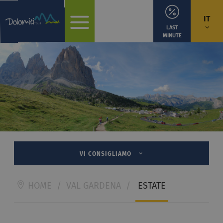
IT
LAST
MINUTE
VI CONSIGLIAMO
HOME
/
VAL GARDENA
/
ESTATE