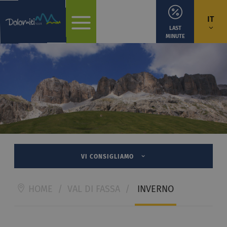
IT
LAST
MINUTE
VI CONSIGLIAMO
HOME
/
VAL DI FASSA
/
INVERNO