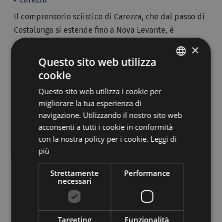
Il comprensorio sciistico di Carezza, che dal passo di
Costalunga si estende fino a Nova Levante, è
raggiungibile da Vigo di Fassa, percorrendo un tratto
×
della Grande Strada delle Dolomiti, in direzione di
Questo sito web utilizza
Bolzano. La ski area, che si trova al confine tra
cookie
ITALIAN
Trentino e Alto Adige, è costituita da 16 impianti di
Questo sito web utilizza i cookie per
GERMAN
risalita, 40 km di piste, due parchi giochi e tre
migliorare la tua esperienza di
percorsi per slittini, di cui uno illuminato anche alla
navigazione. Utilizzando il nostro sito web
sera.
acconsenti a tutti i cookie in conformità
con la nostra policy per i cookie.
Leggi di
più
Skiarea Catinaccio
Strettamente
Performance
Vigo di Fassa-Catinaccio
necessari
Il comprensorio sciistico, con 16 km di piste, è
raggiungibile da:
Targeting
Funzionalità