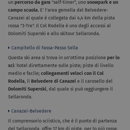
un
percorso da gara
"self-timer”, uno
snowpark e un
campo scuola.
E’ l’area gemella del Belvedere-
Canazei al quale è collegata dai 4,4 km della pista
rossa "3-Tre". Il Col Rodella è uno degli accessi al
Dolomiti Superski e allo skitour Sellaronda.
Campitello di Fassa-Passo Sella
Questa ski area si trova in un’ottima posizione
per lo
sci
: hotel direttamente sulle piste; piste di livello
medio e facile;
collegamenti veloci con il Col
Rodella
, il
Belvedere di Canazei
e il carosello del
Dolomiti Superski
, dal quale si può raggiungere il
Sellaronda.
Canazei-Belvedere
Il comprensorio sciistico, che è il punto di partenza
del Sellaronda, offre 17 km di piste, per lo più rosse,