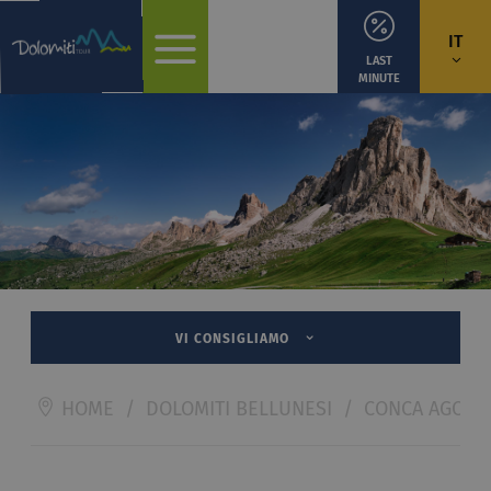
IT
LAST
MINUTE
VI CONSIGLIAMO
HOME
/
DOLOMITI BELLUNESI
/
CONCA AGORD