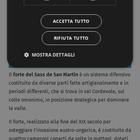
l'"ospedale", la fucina dei fabbri, l'impianto di
lavaggio-frantumazione e lavorazione del minerale,
ACCETTA TUTTO
oltre a una serie di abitazioni e uffici, 3 ingressi in
sotterraneo e 2 sbocchi di gallerie di scolo acque.
RIFIUTA TUTTO
MOSTRA DETTAGLI
IL FORTE DEL SASS DE SAN MARTÌN
Il
forte del Sass de San Martìn
è un sistema difensivo
costituito da diverse parti fatte artigianalmente e in
periodi differenti, che si trova in val Cordevole, sul
colle omonimo, in posizione strategica per dominare
la valle.
Il forte, realizzato alla fine del XIX secolo per
osteggiare l'invasione austro-ungarica, è costituito da
quattro cameroni coperti da volte in mattoni, dotati