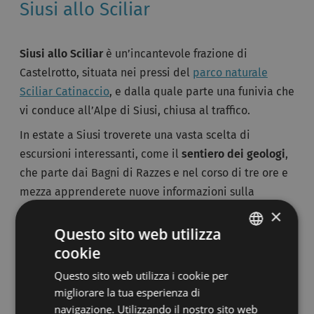
Siusi allo Sciliar
Siusi allo Sciliar
è un’incantevole frazione di
Castelrotto, situata nei pressi del
parco naturale
Sciliar Catinaccio
, e dalla quale parte una funivia che
vi conduce all’Alpe di Siusi, chiusa al traffico.
In estate a Siusi troverete una vasta scelta di
escursioni interessanti, come il
sentiero dei geologi
,
che parte dai Bagni di Razzes e nel corso di tre ore e
mezza apprenderete nuove informazioni sulla
conformazione rocciosa delle Dolomiti. Gli
×
appassionati della mountain bike si troveranno a loro
Questo sito web utilizza
agio nel vasto ventaglio di offerte, che include il
cookie
ITALIAN
percorso al rifugio Alpe di Tires
e la
gita alle rovine
Questo sito web utilizza i cookie per
GERMAN
di Castelvecchio
, un tempo dimora di Oswald von
migliorare la tua esperienza di
Wolkenstein. Potrete affrontare, con la tecnica del
navigazione. Utilizzando il nostro sito web