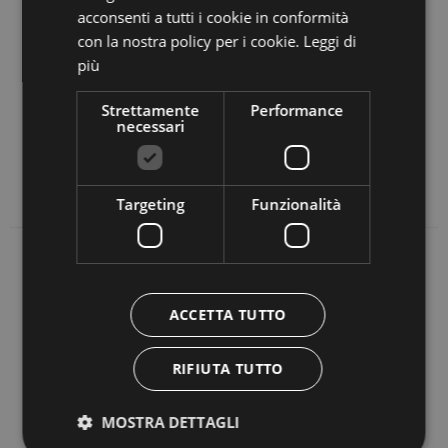
nordic walking, il
percorso ecologico dell’acqua
, che
acconsenti a tutti i cookie in conformità
con la nostra policy per i cookie.
Leggi di
offre scorci panoramici sul laghetto di Fiè.
più
In inverno, Siusi allo Sciliar dista pochi km dal
Strettamente
Performance
comprensorio sciistico dell’Alpe di Siusi
, che offre
necessari
piste per lo sci, uno snowpark e percorsi per lo sci di
fondo.
Targeting
Funzionalità
DOLOMITI AMPEZZANE
ACCETTA TUTTO
DOLOMITI BELLUNESI
RIFIUTA TUTTO
CAMPIGLIO PINZOLO
MOSTRA DETTAGLI