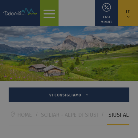
IT
LAST
MINUTE
VI CONSIGLIAMO
HOME
/
SCILIAR - ALPE DI SIUSI
/
SIUSI ALLO 