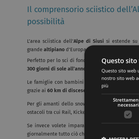
Il comprensorio sciistico dell’
possibilità
L’area sciistica dell’
Alpe di Siusi
si estende su
grande
altipiano
d’Europa.
Questo sito 
Perfetto per lo sci di fondo, le ciaspolate e lo s
300 giorni di sole all’anno
.
Questo sito web ut
nostro sito web ac
Le famiglie con bambini e gli appassionati degli
più
grazie ai
60 km di discese
sempre pronte e
80 km
Strettamen
Per gli amanti dello snowboard, il “
King Laurin
necessari
ostacoli tra cui Rail, Kicker, Box e Barrel.
Se invece volete imparare a sciare, ben
2 scuo
giornalmente tutto ciò che dovete sapere per avvi