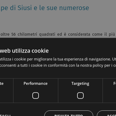
Alpe di Siusi e le sue numerose
 oltre 56 chilometri quadrati ed è considerata come il più
web utilizza cookie
ci alpino, l’Alpe di Siusi offre un panorama incantevole e ben
ilizza i cookie per migliorare la tua esperienza di navigazione. Ut
consenti a tutti i cookie in conformità con la nostra policy per i c
 sport invernali troveranno qui tranquillità e divertimento,
 di piste da fondo
.
te
Performance
Targeting
F
 Snowpark
” vanta 1,5 km di lunghezza complessiva e ben 51
le di sci
con i loro
maestri professionisti
vi insegneranno
cinarvi a questo sport invernale.
RIFIUTA TUTTO
ACC