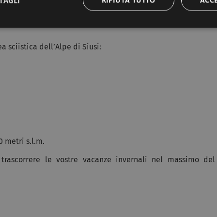
TAGLI
 ricevuto il
premio di ADAC SkiGuide
come una delle località
a sciistica dell’Alpe di Siusi:
0 metri s.l.m.
i trascorrere le vostre vacanze invernali nel massimo del