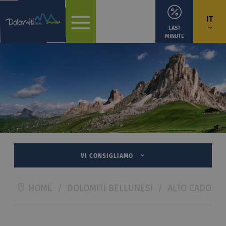
IT
LAST
MINUTE
VI CONSIGLIAMO
HOME
/
DOLOMITI BELLUNESI
/
ALTO CADORE 