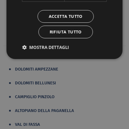
parte del progetto
Messner Mountain Museum
. La
struttura museale, che si occupa della storia delle
ACCETTA TUTTO
Dolomiti, è ospitata all'interno di un forte, che fu
utilizzato durante la guerra.
RIFIUTA TUTTO
MOSTRA DETTAGLI
DOLOMITI AMPEZZANE
DOLOMITI BELLUNESI
CAMPIGLIO PINZOLO
ALTOPIANO DELLA PAGANELLA
VAL DI FASSA