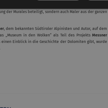
rt kollektives Gedächtnis allen zugänglich zu machen. Nicht
rung der Murales beteiligt, sondern auch Maler aus der ganzen
er
, dem bekannten Südtiroler Alpinisten und Autor, auf dem
as „Museum in den Wolken“ als Teil des Projekts
Messner
 einen Einblick in die Geschichte der Dolomiten gibt, wurde
.