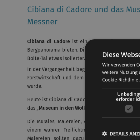
Cibiana di Cadore und das Mu
Messner
Cibiana di Cadore
ist ein zauberhaftes Bergdo
Bergpanorama bieten. Dieser Ort in der Talebene
Diese Webse
Boite-Tal etwas isolierter.
Wir verwenden Co
In der Vergangenheit begründeten sich die meist
weitere Nutzung 
Forstwirtschaft und dem Abbau von Eisenerz, d
Cookie-Richtlinie 
wurde.
Unbeding
erforderlic
Heute ist Cibiana di Cadore ein beliebtes Urlaub
das „
Museum in den Wolken
“ und die
Murales
, F
Die Murales, Malereien, die auf die Fassaden 
einem wahren Freilichtmuseum gemacht. Die D
DETAILS ANZ
Malereien sollten dazu beitragen, das kultu