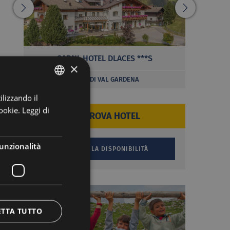
GARNI-HOTEL DLACES ***S
×
SELVA DI VAL GARDENA
ilizzando il
ITALIAN
ookie.
Leggi di
GERMAN
TROVA HOTEL
unzionalità
ETTA TUTTO