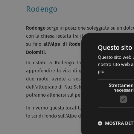
Rodengo
Rodengo
sorge in posizione soleggiata su un dolce 
con la chiesa isolata tra il paese e il castello, e 
su fino
all'Alpe di Rodengo
, a più di 1800 met
Questo sito 
Dolomiti
.
Questo sito web ut
In estate a Rodengo troverete diverse escursi
nostro sito web ac
approfondire la vita di questi insetti utili all’u
più
due ruote, avrete a vostra disposizione diversi
Strettamen
dell’altopiano di Naz-Schiaves, il giro Hachelstei
necessari
potranno allenarsi sul percorso Pardell, sul perc
In inverno questa località, che si trova nei pressi 
lo sci di fondo sull’Alpe di Rodengo, lunga 15 km e
MOSTRA DET