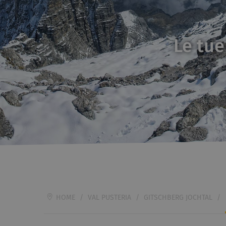
Le tue
HOME
/
VAL PUSTERIA
/
GITSCHBERG JOCHTAL
/