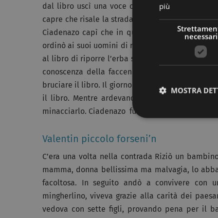
più
dal libro uscì una voce che disse: ”Comanda!”. 
capre che risale la strada , si rovesci la capra c
Strettamen
Ciadenazo capì che in quel libro c’era qualcosa
necessari
ordinò ai suoi uomini di rimanere in baita, invece
al libro di riporre l’erba secca nel fienile e in 
conoscenza della faccenda, chiamò Ciadenazo ch
bruciare il libro. Il giorno stesso l’uomo costruì 
MOSTRA DET
il libro. Mentre ardevano le pagine, l’uomo vid
minacciarlo. Ciadenazo fu lodato e benedetto dal
Valentin piccolo forseni’n
C’era una volta nella contrada Riziò un bambino
mamma, donna bellissima ma malvagia, lo abban
facoltosa. In seguito andò a convivere con u
mingherlino, viveva grazie alla carità dei paes
vedova con sette figli, provando pena per il ba