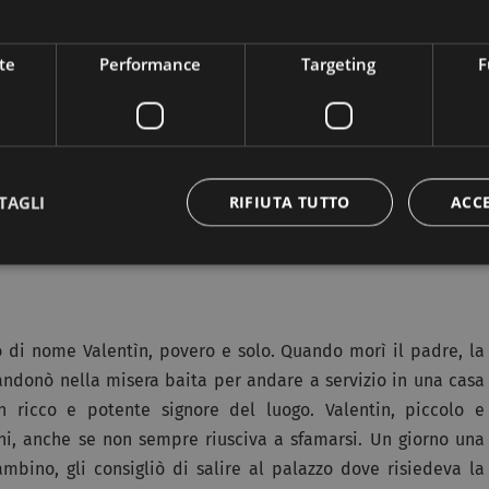
Incuriosito l’uomo rispose: “Comando che da quel gregge di
he cammina davanti al pastore”. Il suo desiderio fu esaudito e
te
Performance
Targeting
F
 di diabolico. Il giorno dopo volle ripetere l’esperimento e
 di uscire a raccogliere il fieno. Quando arrivò la sera ordinò
pochi minuti il lavoro fu terminato. Il pievano, quando venne a
e gli raccontò l’accaduto e l’uomo di chiesa gli disse di
uno steccato e al suo interno accese un fuoco, nel quale bruciò
TAGLI
RIFIUTA TUTTO
ACC
e una schiera di diavoli aggrappati allo steccato, intenti a
 pievano e tornò a vivere da buon cristiano nel suo paese.
 di nome Valentìn, povero e solo. Quando morì il padre, la
donò nella misera baita per andare a servizio in una casa
n ricco e potente signore del luogo. Valentin, piccolo e
ani, anche se non sempre riusciva a sfamarsi. Un giorno una
mbino, gli consigliò di salire al palazzo dove risiedeva la