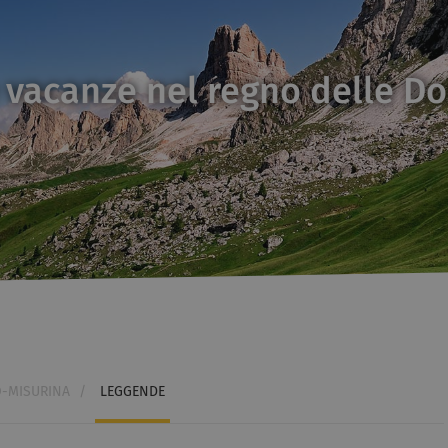
 vacanze nel regno delle Do
-MISURINA
/
LEGGENDE