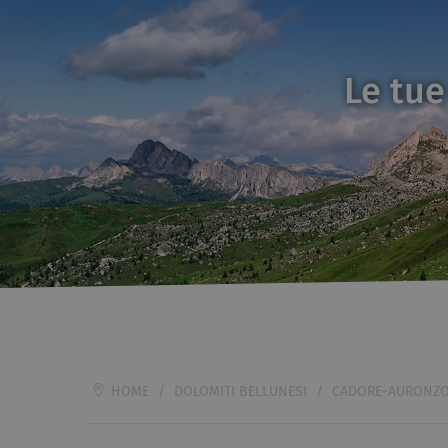
Le tue
HOME
/
DOLOMITI BELLUNESI
/
CADORE-AURONZO