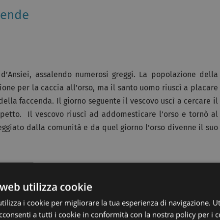
gende
 d’Ansiei, assalendo numerosi greggi. La popolazione della
ione per la caccia all’orso, ma il santo uomo riuscì a placare
lla faccenda. Il giorno seguente il vescovo uscì a cercare il
 petto. Il vescovo riuscì ad addomesticare l’orso e tornò al
eggiato dalla comunità e da quel giorno l’orso divenne il suo
web utilizza cookie
me di Ciadenazo. Un giorno d’agosto, mentre camminava lungo
r terra un libro e lo raccolse. Sulla strada del ritorno, dopo
ilizza i cookie per migliorare la tua esperienza di navigazione. Ut
 Sul ponte di Malon, Ciadenazo provò a leggere qualche frase e
consenti a tutti i cookie in conformità con la nostra policy per i c