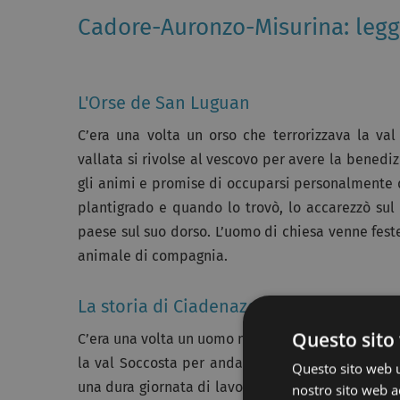
Cadore-Auronzo-Misurina: leg
L'Orse de San Luguan
C’era una volta un orso che terrorizzava la val
vallata si rivolse al vescovo per avere la benediz
gli animi e promise di occuparsi personalmente de
plantigrado e quando lo trovò, lo accarezzò sul
paese sul suo dorso. L’uomo di chiesa venne fest
animale di compagnia.
La storia di Ciadenazo
Questo sito 
C’era una volta un uomo noto in paese con il no
la val Soccosta per andare a fare legna, trovò pe
Questo sito web ut
una dura giornata di lavoro, iniziò a sfogliarlo.
nostro sito web ac