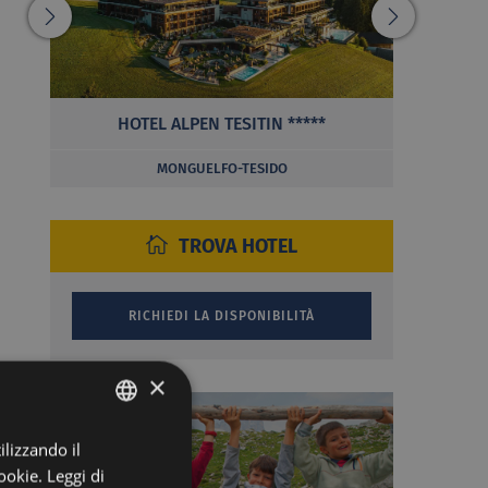
HOTEL ALPEN TESITIN *****
PANORA
MONGUELFO-TESIDO
TROVA HOTEL
×
ilizzando il
ITALIAN
ookie.
Leggi di
GERMAN