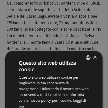
Nel comprensorio sciistico val Gardena-Alpe di Siusi,
sormontato dalle superbe vette dello Sciliar, del
Sella e del Sassolungo, avrete a vostra disposizione
175 km di tracciati per sciare, 79 impianti di risalita,
500 km di piste collegate con le zone circostanti e 115
km di piste per lo sci di fondo, in Vallunga a Selva
Gardena, sul monte Pana a Santa Cristina e sull’Alpe
di Siusi. Se amate la solitudine e il contatto con la
natura che vi dona lo
sci alpinismo
, potrete
×
Questo sito web utilizza
intraprendere tre percorsi, il giro Forcella del Pordoi
cookie
- val Mezdì -val Lasties, l’itinerario Forcella del
ITALIAN
Sassolungo – Sassopiatto e il giro alpinistico Forcella
Questo sito web utilizza i cookie per
GERMAN
Mezdì. Lo
snow and funpark Piz Sella
, ubicato a 2.158
migliorare la tua esperienza di
metri s.l.m., è
lungo 750 m
ed è raggiungibile con una
navigazione. Utilizzando il nostro sito web
acconsenti a tutti i cookie in conformità
seggiovia a sei posti. Se slittate troverete una pista a
con la nostra policy per i cookie.
Leggi di
Ortisei e numerosi percorsi sull’Alpe di Siusi. A Selva
più
Gardena potrete volteggiare sui pattini nello
stadio