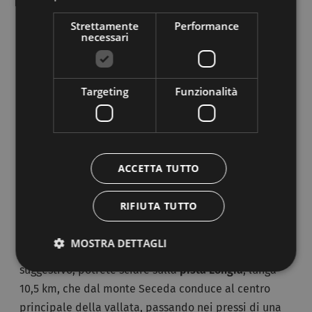
del ghiaccio Pranives
. In questa vallata potrete
Strettamente
Performance
anche intraprendere degli skitour, come il celebre
necessari
Sellaronda
e il
Gherdëina Skiring
.
Targeting
Funzionalità
Il centro sciistico Seceda
Il centro sciistico Seceda si trova a Ortisei ed è
raggiungibile dalle scale mobili del paese, che vi
condurranno alla stazione a valle della funivia
ACCETTA TUTTO
Seceda, oppure da Santa Cristina con un trenino
sotterraneo, il Val Gardena Ronda Express. L’area
RIFIUTA TUTTO
offre 25 km di piste ideali per tutti, servite da 2
cabinovie, una funivia, 3 seggiovie e uno skilift che
MOSTRA DETTAGLI
serve la pista Cuca. Se cercate un percorso
suggestivo, potrete sciare sulla
pista Longia
, lunga
10,5 km, che dal monte Seceda conduce al centro
principale della vallata, passando nei pressi di una