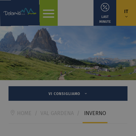
IT
LAST
MINUTE
VI CONSIGLIAMO
HOME
/
VAL GARDENA
/
INVERNO