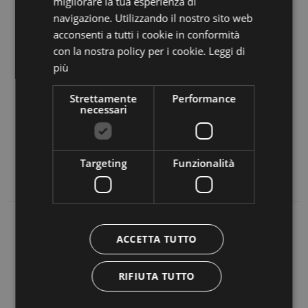
migliorare la tua esperienza di
navigazione. Utilizzando il nostro sito web
sponde di questi condotti, emettendo vibrazioni che
acconsenti a tutti i cookie in conformità
svelavano la loro natura.
con la nostra policy per i cookie.
Leggi di
L’abete di risonanza viene tagliato durante la
più
stagione fredda, con la luna calante e ha bisogno di
Strettamente
Performance
molti anni di stagionatura. Ancora oggi i liutai si
necessari
recano in queste foreste nei mesi invernali per
scegliersi il proprio legno, così come fece lo stesso
Stradivari.
Targeting
Funzionalità
ACCETTA TUTTO
DOLOMITI AMPEZZANE
RIFIUTA TUTTO
DOLOMITI BELLUNESI