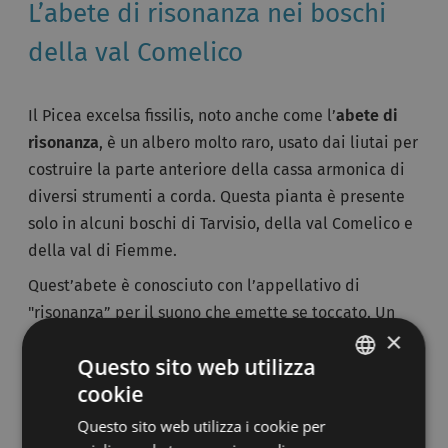
L’abete di risonanza nei boschi
della val Comelico
Il Picea excelsa fissilis, noto anche come l’
abete di
risonanza
, è un albero molto raro, usato dai liutai per
costruire la parte anteriore della cassa armonica di
diversi strumenti a corda. Questa pianta è presente
solo in alcuni boschi di Tarvisio, della val Comelico e
della val di Fiemme.
Quest’abete è conosciuto con l’appellativo di
"risonanza” per il suono che emette se toccato. Un
×
tempo i boscaioli distinguevano il legno che
Questo sito web utilizza
"cantava” da quello che produceva un suono secco e
cookie
sordo, con un semplice metodo: i tronchi venivano
ITALIAN
portati a valle facendoli scorrere in canali, detti
Questo sito web utilizza i cookie per
GERMAN
risine, durante il percorso, gli alberi colpivano le