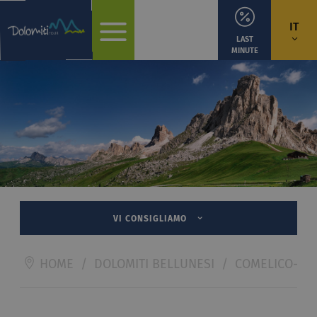
IT
LAST
MINUTE
VI CONSIGLIAMO
HOME
/
DOLOMITI BELLUNESI
/
COMELICO-SA